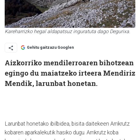
Kareharrizko hegal aldapatsuz inguratuta dago Degurixa.
Gehitu gaitzazu Googlen
Aizkorriko mendilerroaren bihotzean
egingo du maiatzeko irteera Mendiriz
Mendik, larunbat honetan.
Larunbat honetako ibilbidea, bisita daitekeen Arrikrutz
kobaren aparkalekutik hasiko dugu. Arrikrutz koba