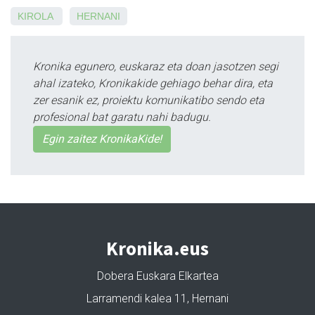
KIROLA
HERNANI
Kronika egunero, euskaraz eta doan jasotzen segi
ahal izateko, Kronikakide gehiago behar dira, eta
zer esanik ez, proiektu komunikatibo sendo eta
profesional bat garatu nahi badugu.
Egin zaitez KronikaKide!
Kronika.eus
Dobera Euskara Elkartea
Larramendi kalea 11, Hernani