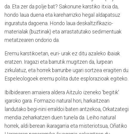
da. Eta zer da polje bat? Sakonune karstiko itxia da,
hondo laua duena eta kareharrizko hegal aldapatsuz
inguratuta dagoena. Hondo laua deskaltzifikazio-
materialak (buztinak) eta arrastatutako sedimentuak
metatzearen ondorio da.
Eremu karstikoetan, euri- urak ez ditu azaleko ibaiak
eratzen. Iragazi eta barrutik mugitzen da, lurpean
zirkulatuz, eta horrek barrunbe ugari sortzea eragiten du.
Espeleologoek eremu polita dute esplorazioak egiteko.
Ibilbidearen amaiera aldera Aitzulo izeneko 'begitik'
igaroko gara. Formazio natural hori, harkaitzean
landutako begi-nini erraldoi baten antzekoa, Orkatzategi
mendia zeharkatzen duen tunela da. Leiho natural
horrek, aldi berean ikaragarria eta misteriotsua, Oñatiko