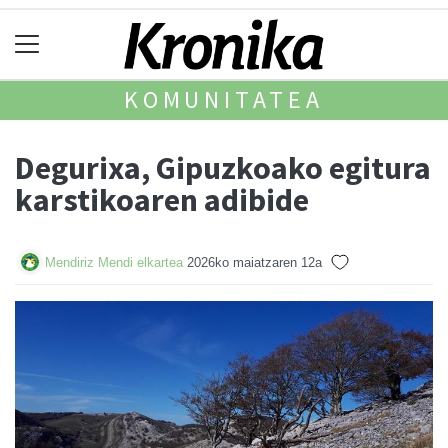
KOMUNITATEA
Degurixa, Gipuzkoako egitura
karstikoaren adibide
Mendiriz Mendi elkartea
2026ko maiatzaren 12a