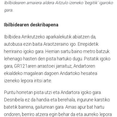
Ibilbidearen amaiera aldera Aitzulo izeneko 'begitik' igaroko
gara.
Ibilbidearen deskribapena
Ibilbidea Arrikrutzeko aparkalekutik abiatzen da,
autobusa ezin baita Araotzeraino igo. Errepidetik
herriraino igoko gara. Herrian sartu baino metro batzuk
lehenago hasten den pista hartuko dugu. Pistatik igoko
gara, GR121aren arrastoei jarraituz, Andartoren
ekialdeko magalean dagoen Andartoko hesatea
izeneko lepora iritsi arte.
Puntu horretan pista utzi eta Andartora igoko gara.
Desnibela ez da handia eta berehala, ingurune karstiko
batetik barrena, gailurrean gara. Arnas apur bat hartu
ondoren, berriro atzera egin behar da eta aurreko lepora