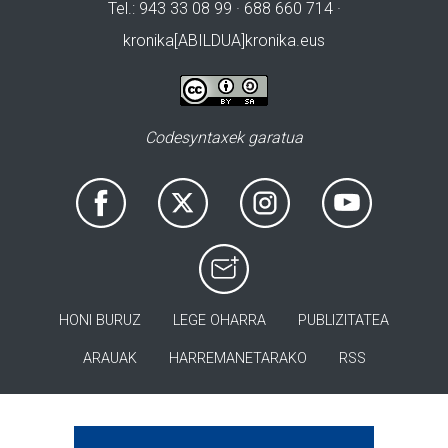
Tel.: 943 33 08 99 · 688 660 714 ·
kronika[ABILDUA]kronika.eus
Codesyntaxek garatua
HONI BURUZ
LEGE OHARRA
PUBLIZITATEA
ARAUAK
HARREMANETARAKO
RSS