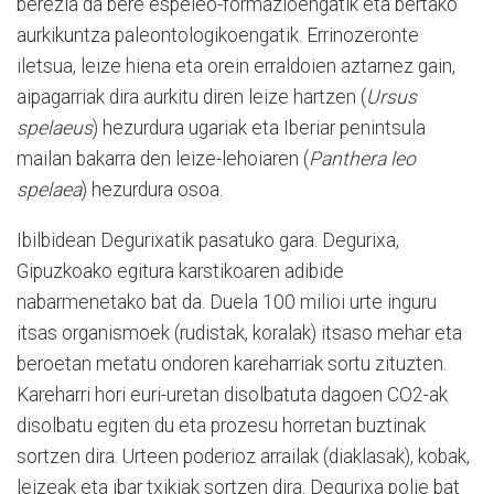
berezia da bere espeleo-formazioengatik eta bertako
aurkikuntza paleontologikoengatik. Errinozeronte
iletsua, leize hiena eta orein erraldoien aztarnez gain,
aipagarriak dira aurkitu diren leize hartzen (
Ursus
spelaeus
) hezurdura ugariak eta Iberiar penintsula
mailan bakarra den leize-lehoiaren (
Panthera leo
spelaea
) hezurdura osoa.
Ibilbidean Degurixatik pasatuko gara. Degurixa,
Gipuzkoako egitura karstikoaren adibide
nabarmenetako bat da. Duela 100 milioi urte inguru
itsas organismoek (rudistak, koralak) itsaso mehar eta
beroetan metatu ondoren kareharriak sortu zituzten.
Kareharri hori euri-uretan disolbatuta dagoen CO2-ak
disolbatu egiten du eta prozesu horretan buztinak
sortzen dira. Urteen poderioz arrailak (diaklasak), kobak,
leizeak eta ibar txikiak sortzen dira. Degurixa polje bat