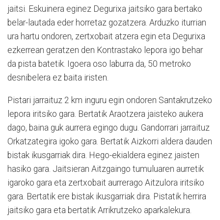
jaitsi. Eskuinera eginez Degurixa jaitsiko gara bertako
belar-lautada eder horretaz gozatzera. Arduzko iturrian
ura hartu ondoren, zertxobait atzera egin eta Degurixa
ezkerrean geratzen den Kontrastako lepora igo behar
da pista batetik. Igoera oso laburra da, 50 metroko
desnibelera ez baita iristen.
Pistari jarraituz 2 km inguru egin ondoren Santakrutzeko
lepora iritsiko gara. Bertatik Araotzera jaisteko aukera
dago, baina guk aurrera egingo dugu. Gandorrari jarraituz
Orkatzategira igoko gara. Bertatik Aizkorri aldera dauden
bistak ikusgarriak dira. Hego-ekialdera eginez jaisten
hasiko gara. Jaitsieran Aitzgaingo tumuluaren aurretik
igaroko gara eta zertxobait aurrerago Aitzulora iritsiko
gara. Bertatik ere bistak ikusgarriak dira. Pistatik herrira
jaitsiko gara eta bertatik Arrikrutzeko aparkalekura.