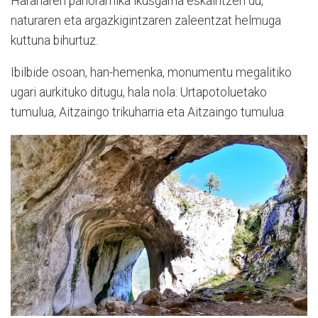
Haranaren panoramika ikusgarria eskaintzen du,
naturaren eta argazkigintzaren zaleentzat helmuga
kuttuna bihurtuz.
Ibilbide osoan, han-hemenka, monumentu megalitiko
uga­ri aurkituko ditugu, hala nola: Urtapotoluetako
tumulua, Aitzaingo trikuharria eta Aitzaingo tumulua.