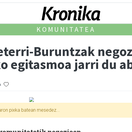
KOMUNITATEA
terri-Buruntzak negoz
 egitasmoa jarri du a
a
xaron pixka batean mesedez...
komunitatetik negozioen