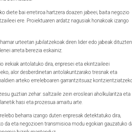
ko diete bai erretiroa hartzera doazen jabeei, baita negozio
tzaileei ere. Proiektuaren ardatz nagusiak honakoak izango
 hamar urteetan jubilatzekoak diren lider edo jabeak dituzten
nei arreta berezia eskainiz.
 irekiak antolatuko dira, enpresei eta ekintzaileei
eko, alor desberdinetan antolakuntzarako tresnak eta
aldien arteko erreleboaren garrantzitsuaz kontzientziatzeko
esu guztian zehar: saltzaile zein erosleari aholkularitza eta
lanetik hasi eta prozesua amaitu arte.
rrelebo beharra izango duten enpresak detektatuko dira,
uko da eta negozioen transmisioa modu egokian gauzatuko d