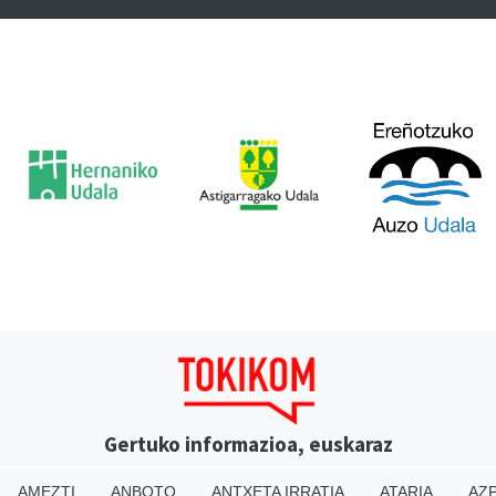
Gertuko informazioa, euskaraz
AMEZTI
ANBOTO
ANTXETA IRRATIA
ATARIA
AZP