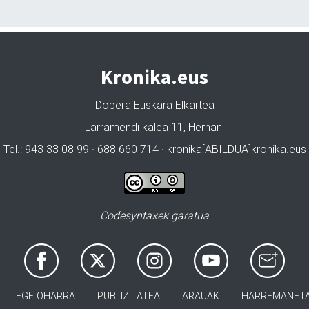
Kronika.eus
Dobera Euskara Elkartea
Larramendi kalea 11, Hernani
Tel.: 943 33 08 99 · 688 660 714 · kronika[ABILDUA]kronika.eus
Codesyntaxek garatua
LEGE OHARRA
PUBLIZITATEA
ARAUAK
HARREMANET