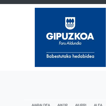
AIARALDEA
AIKOR
AIURRI
ALEA