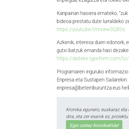
enplegua, ezagutza eta tokiko ek
Kanpainari hasiera emateko, “zuk d
bideoa prestatu dute lurraldeko z
https://youtu.be/Vnrsww3QB3s
Azkenik, interesa duen edonork, 
gutxi batzuk emanda hasi dezake
https://daiteke.typeform.com/t
Programaren inguruko informazio 
Enpresa eta Sustapen Sailarekin:
enpresa@beterriburuntza.eus helb
Kronika egunero, euskaraz eta 
dira, eta zer esanik ez, proiek
Egin zaitez KronikaKide!