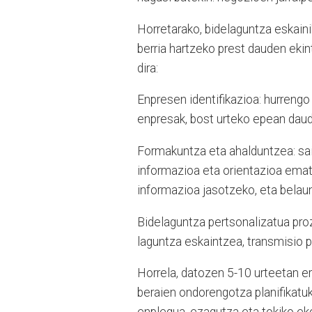
Horretarako, bidelaguntza eskaini
berria hartzeko prest dauden ekin
dira:
Enpresen identifikazioa: hurrengo
enpresak, bost urteko epean daude
Formakuntza eta ahalduntzea: saio
informazioa eta orientazioa emat
informazioa jasotzeko, eta belaun
Bidelaguntza pertsonalizatua proz
laguntza eskaintzea, transmisio p
Horrela, datozen 5-10 urteetan e
beraien ondorengotza planifikat