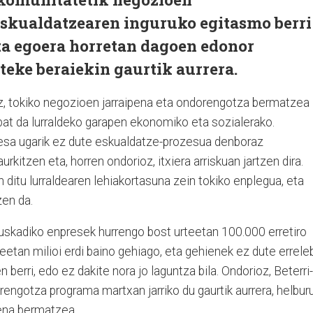
skualdatzearen inguruko egitasmo berri
eta egoera horretan dagoen edonor
teke beraiekin gaurtik aurrera.
, tokiko negozioen jarraipena eta ondorengotza bermatzea
bat da lurraldeko garapen ekonomiko eta sozialerako.
resa ugarik ez dute eskualdatze-prozesua denboraz
aurkitzen eta, horren ondorioz, itxiera arriskuan jartzen dira.
ditu lurraldearen lehiakortasuna zein tokiko enplegua, eta
zen da.
Euskadiko enpresek hurrengo bost urteetan 100.000 erretiro
eetan milioi erdi baino gehiago, eta gehienek ez dute errele
 berri, edo ez dakite nora jo laguntza bila. Ondorioz, Beterri-
gotza programa martxan jarriko du gaurtik aurrera, helbur
pena bermatzea.