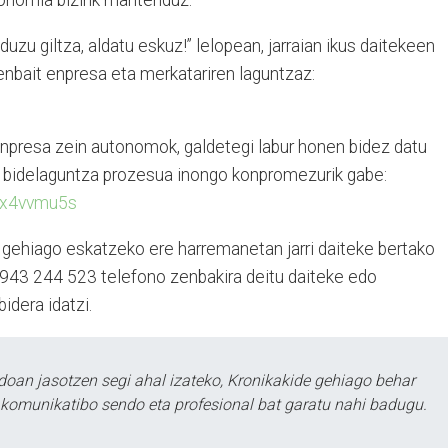
onomia bizirik mantenduz.
uzu giltza, aldatu eskuz!” lelopean, jarraian ikus daitekeen
enbait enpresa eta merkatariren laguntzaz:
enpresa zein autonomok, galdetegi labur honen bidez datu
 bidelaguntza prozesua inongo konpromezurik gabe:
o/x4vvmu5s
gehiago eskatzeko ere harremanetan jarri daiteke bertako
 943 244 523 telefono zenbakira deitu daiteke edo
idera idatzi.
doan jasotzen segi ahal izateko, Kronikakide gehiago behar
tu komunikatibo sendo eta profesional bat garatu nahi badugu.