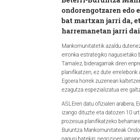
ondorengotzaren edo e
bat martxan jarri da, 
harremanetan jarri dai
Mankomunitatetik azaldu dutenez
erronka estrategiko nagusietako 
Tamalez, bideragarriak diren enp
planifikatzen, ez dute erreleborik 
Egoera horrek zuzenean kaltetzen 
ezagutza espezializatua ere galt
ASLEren datu ofizialen arabera, 
izango dituzte eta datozen 10 urt
prozesua planifikatzeko beharraren
Buruntza Mankomunitateak Ondoren
nagusi batekin: negozioen jarrai