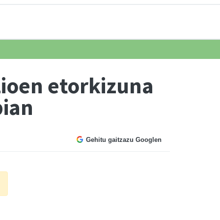
ioen etorkizuna
bian
Gehitu gaitzazu Googlen