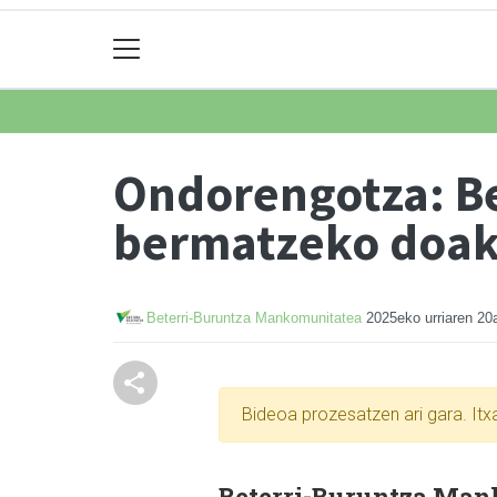
Ondorengotza: Be
bermatzeko doako
Beterri-Buruntza Mankomunitatea
2025eko urriaren 20
Bideoa prozesatzen ari gara. It
Beterri-Buruntza Man