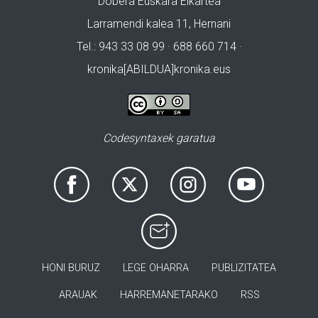
Dobera Euskara Elkartea
Larramendi kalea 11, Hernani
Tel.: 943 33 08 99 · 688 660 714 ·
kronika[ABILDUA]kronika.eus
Codesyntaxek garatua
HONI BURUZ
LEGE OHARRA
PUBLIZITATEA
ARAUAK
HARREMANETARAKO
RSS