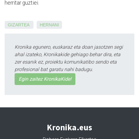
herritar guztiei.
GIZARTEA
HERNANI
Kronika egunero, euskaraz eta doan jasotzen segi
ahal izateko, Kronikakide gehiago behar dira, eta
zer esanik ez, proiektu komunikatibo sendo eta
profesional bat garatu nahi badugu.
Egin zaitez KronikaKide!
Kronika.eus