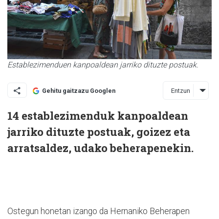
Establezimenduen kanpoaldean jarriko dituzte postuak.
Entzun
Gehitu gaitzazu Googlen
14 establezimenduk kanpoaldean
jarriko dituzte postuak, goizez eta
arratsaldez, udako beherapenekin.
Ostegun honetan izango da Hernaniko Beherapen