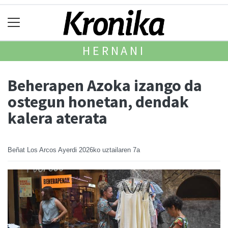
HERNANI
Beherapen Azoka izango da
ostegun honetan, dendak
kalera aterata
Beñat Los Arcos Ayerdi
2026ko uztailaren 7a