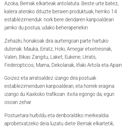
Azoka, Berriak elkarteak antolatuta. Beste urte batez,
kalera aterako dituzte beraien produktuak, herriko 14
establezimenduk: nork bere dendaren kanpoaldean
jarriko du postua, udako beherapenekin.
Zehazki, honakoak dira aurtengoan parte hartuko
dutenak: Mauka, Erratz, Hoki, Amegar etxetresnak,
Valen, Bikas Zangitu, Laket, Eukene, Urrats,
Federopticos, Marna, Dekolanak, Iñaki Artola eta Apain.
Goizez eta arratsaldez izango dira postuak
establezimenduen kanpoaldean, eta horrek eragina
izango du Kaxkoko trafikoan: itxita egongo da, egun
osoan zehar.
Postuetara hurbildu eta denboraldiko merkealdia
aprobetxatzeko deia luzatu diete Berriak elkartetik,