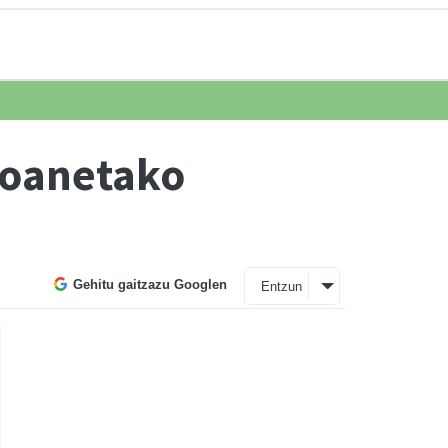
 Joanetako
Gehitu gaitzazu Googlen
Entzun