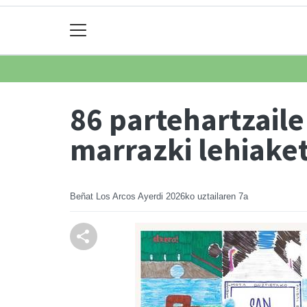
86 partehartzaile
marrazki lehiake
Beñat Los Arcos Ayerdi
2026ko uztailaren 7a