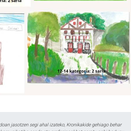
doan jasotzen segi ahal izateko, Kronikakide gehiago behar