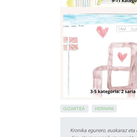
GIZARTEA
HERNANI
Kronika egunero, euskaraz eta 