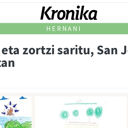
HERNANI
 eta zortzi saritu, San
tan