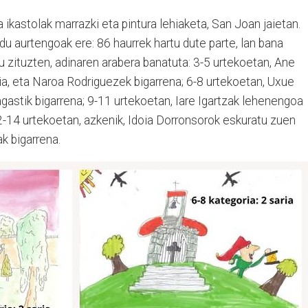
kastolak marrazki eta pintura lehiaketa, San Joan jaietan.
du aurtengoak ere: 86 haurrek hartu dute parte, lan bana
itu zituzten, adinaren arabera banatuta: 3-5 urtekoetan, Ane
ia, eta Naroa Rodriguezek bigarrena; 6-8 urtekoetan, Uxue
astik bigarrena; 9-11 urtekoetan, Iare Igartzak lehenengoa
2-14 urtekoetan, azkenik, Idoia Dorronsorok eskuratu zuen
ak bigarrena.