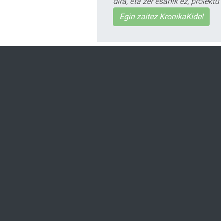
dira, eta zer esanik ez, proiek
Egin zaitez KronikaKide!