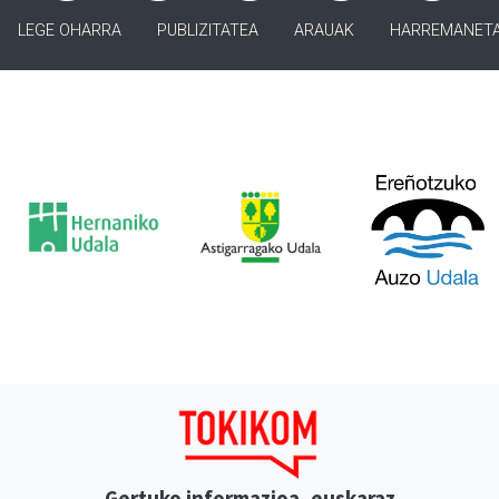
LEGE OHARRA
PUBLIZITATEA
ARAUAK
HARREMANET
Gertuko informazioa, euskaraz