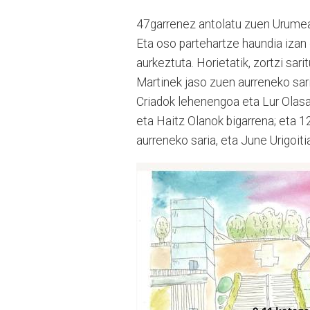
47garrenez antolatu zuen Urumea i
Eta oso partehartze haundia izan 
aurkeztuta. Horietatik, zortzi sar
Martinek jaso zuen aurreneko sar
Criadok lehenengoa eta Lur Olasag
eta Haitz Olanok bigarrena; eta 1
aurreneko saria, eta June Urigoiti