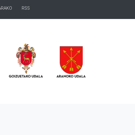
ARAKO
RSS