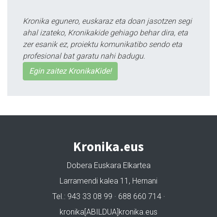
Kronika egunero, euskaraz eta doan jasotzen segi
ahal izateko, Kronikakide gehiago behar dira, eta
zer esanik ez, proiektu komunikatibo sendo eta
profesional bat garatu nahi badugu.
Egin zaitez KronikaKide!
Kronika.eus
Dobera Euskara Elkartea
Larramendi kalea 11, Hernani
Tel.: 943 33 08 99 · 688 660 714 ·
kronika[ABILDUA]kronika.eus