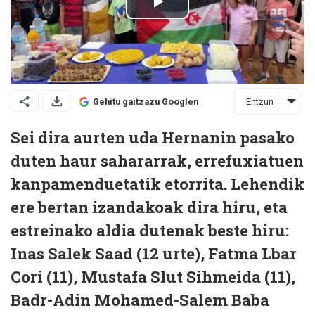
Entzun
Gehitu gaitzazu Googlen
Sei dira aurten uda Hernanin pasako
duten haur sahararrak, errefuxiatuen
kanpamenduetatik etorrita. Lehendik
ere bertan izandakoak dira hiru, eta
estreinako aldia dutenak beste hiru:
Inas Salek Saad (12 urte), Fatma Lbar
Cori (11), Mustafa Slut Sihmeida (11),
Badr-Adin Mohamed-Salem Baba