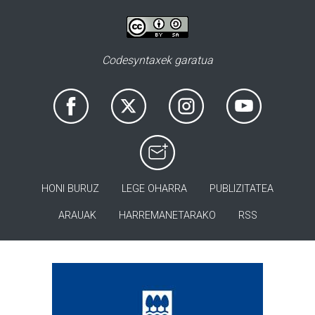
Codesyntaxek garatua
HONI BURUZ
LEGE OHARRA
PUBLIZITATEA
ARAUAK
HARREMANETARAKO
RSS