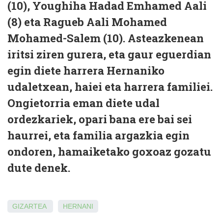
(10), Youghiha Hadad Emhamed Aali
(8) eta Ragueb Aali Mohamed
Mohamed-Salem (10).
Asteazkenean
iritsi ziren gu­rera, eta gaur eguerdian
egin diete harrera Hernaniko
udaletxean, haiei eta harrera familiei.
Ongietorria eman diete udal
ordezkariek, opari bana ere bai sei
haurrei, eta familia argazkia egin
ondoren, hamaiketako goxoaz gozatu
dute de
nek.
GIZARTEA
HERNANI