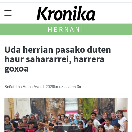
HERNANI
Uda herrian pasako duten
haur sahararrei, harrera
goxoa
Beñat Los Arcos Ayerdi
2026ko uztailaren 3a