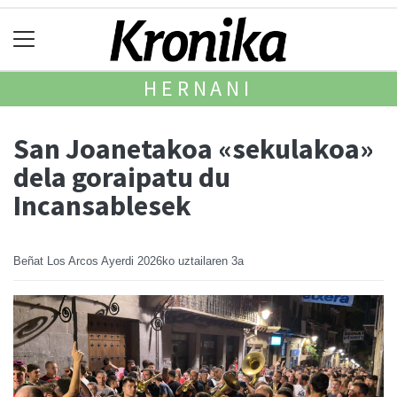
HERNANI
San Joanetakoa «sekulakoa»
dela goraipatu du
Incansablesek
Beñat Los Arcos Ayerdi
2026ko uztailaren 3a