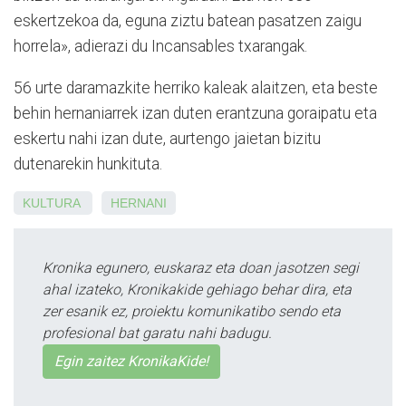
eskertzekoa da, eguna ziztu batean pasatzen zaigu
horrela
»
, adierazi du Incansables txarangak.
56 urte daramazkite herriko kaleak alaitzen, eta beste
behin hernaniarrek izan duten erantzuna goraipatu eta
eskertu na­hi izan dute, aurtengo jaietan bizitu
dutenarekin hunkituta.
KULTURA
HERNANI
Kronika egunero, euskaraz eta doan jasotzen segi
ahal izateko, Kronikakide gehiago behar dira, eta
zer esanik ez, proiektu komunikatibo sendo eta
profesional bat garatu nahi badugu.
Egin zaitez KronikaKide!