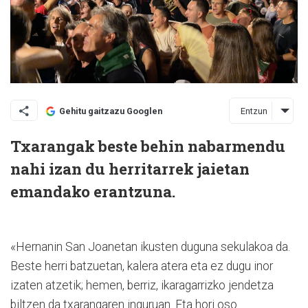
Entzun
Gehitu gaitzazu Googlen
Txarangak beste behin nabarmendu
nahi izan du herritarrek jaietan
emandako erantzuna.
«
Hernanin San Joanetan ikusten duguna sekulakoa da.
Beste herri batzuetan, kalera atera eta ez dugu inor
izaten atzetik; hemen, berriz, ikaragarrizko jendetza
biltzen da txarangaren inguruan. Eta hori oso