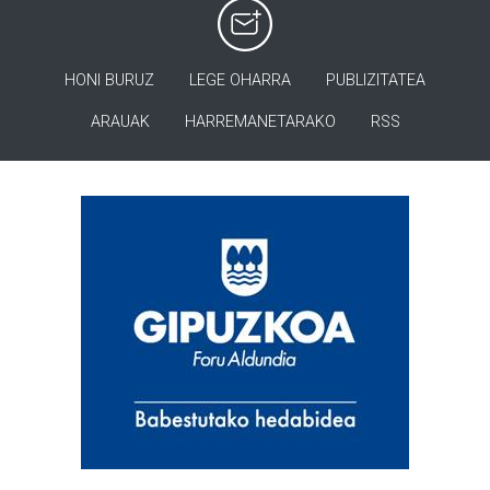
HONI BURUZ
LEGE OHARRA
PUBLIZITATEA
ARAUAK
HARREMANETARAKO
RSS