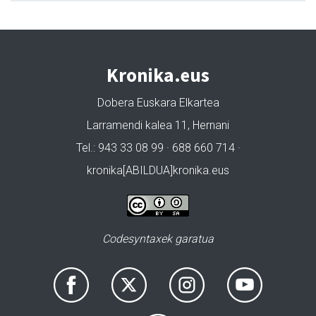
Kronika.eus
Dobera Euskara Elkartea
Larramendi kalea 11, Hernani
Tel.: 943 33 08 99 · 688 660 714 ·
kronika[ABILDUA]kronika.eus
Codesyntaxek garatua