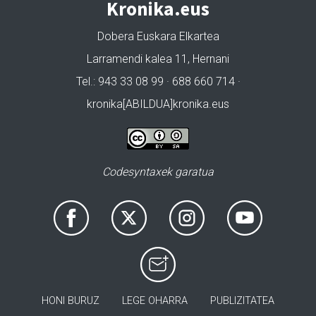
Kronika.eus
Dobera Euskara Elkartea
Larramendi kalea 11, Hernani
Tel.: 943 33 08 99 · 688 660 714 ·
kronika[ABILDUA]kronika.eus
Codesyntaxek garatua
HONI BURUZ
LEGE OHARRA
PUBLIZITATEA