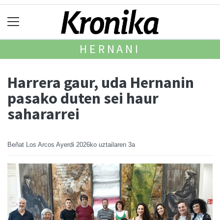
HERNANI
Harrera gaur, uda Hernanin
pasako duten sei haur
sahararrei
Beñat Los Arcos Ayerdi
2026ko uztailaren 3a