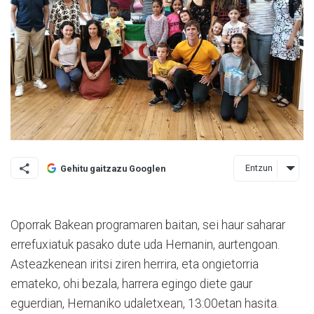
Entzun
Gehitu gaitzazu Googlen
Oporrak Bakean programaren baitan, sei haur saharar
errefuxiatuk pasako dute uda Hernanin, aurtengoan.
Asteazkenean iritsi ziren herrira, eta ongietorria
emateko, ohi bezala, harrera egingo diete gaur
eguerdian, Hernaniko udaletxean, 13:00etan hasita.