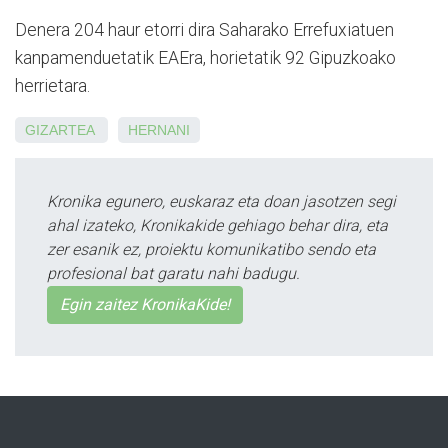
Denera 204 haur etorri dira Saharako Errefuxiatuen
kanpamenduetatik EAEra, horietatik 92 Gipuzkoako
herrietara.
GIZARTEA
HERNANI
Kronika egunero, euskaraz eta doan jasotzen segi
ahal izateko, Kronikakide gehiago behar dira, eta
zer esanik ez, proiektu komunikatibo sendo eta
profesional bat garatu nahi badugu.
Egin zaitez KronikaKide!