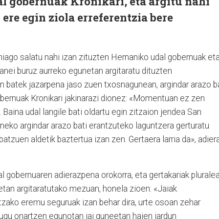
al gobernuak Kronikari, eta argitu nahi
 ere egin ziola erreferentzia bere
ehiago salatu nahi izan zituzten Hernaniko udal gobernuak et
anei buruz aurreko egunetan argitaratu dituzten
in batek jazarpena jaso zuen txosnagunean, argindar arazo b
bernuak Kronikari jakinarazi dionez: «Momentuan ez zen
. Baina udal langile bati oldartu egin zitzaion jendea San
neko argindar arazo bati erantzuteko laguntzera gerturatu
atzuen aldetik baztertua izan zen. Gertaera larria da», adier
dal gobernuaren adierazpena orokorra, eta gertakariak plurale
letan argitaratutako mezuan, honela zioen: «Jaiak
tzako eremu seguruak izan behar dira, urte osoan zehar
ugu onartzen egunotan jai guneetan haien jardun