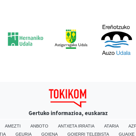
Gertuko informazioa, euskaraz
AMEZTI
ANBOTO
ANTXETA IRRATIA
ATARIA
AZP
TIA
GEURIA
GOIENA
GOIERRI TELEBISTA
GUAIXE