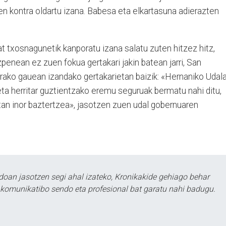
en kontra oldartu izana. Babesa eta elkartasuna adierazten
 txosnagunetik kanporatu iza­na salatu zuten hitzez hitz,
penean ez zuen fokua gertakari jakin batean jarri, San
ako gauean izandako gertakarietan baizik: «Hernaniko Udal
ta herritar guztientzako eremu seguruak ber­matu nahi ditu,
tan inor baztertzea», jasotzen zuen udal gobernuaren
doan jasotzen segi ahal izateko, Kronikakide gehiago behar
tu komunikatibo sendo eta profesional bat garatu nahi badugu.