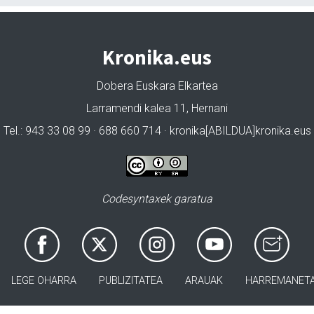
Kronika.eus
Dobera Euskara Elkartea
Larramendi kalea 11, Hernani
Tel.: 943 33 08 99 · 688 660 714 · kronika[ABILDUA]kronika.eus
Codesyntaxek garatua
LEGE OHARRA
PUBLIZITATEA
ARAUAK
HARREMANET