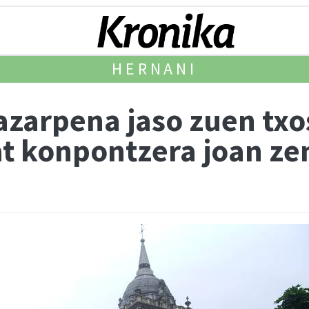
HERNANI
jazarpena jaso zuen tx
at konpontzera joan z