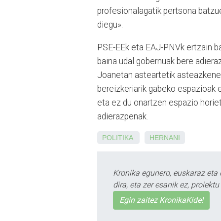
profesionalagatik pertsona batzu
diegu».
PSE-EEk eta EAJ-PNVk ertzain bat
baina udal gobernuak bere adieraz
Joanetan asteartetik asteazkener
bereizkeriarik gabeko espazioak e
eta ez du onartzen espazio horie
adierazpenak.
POLITIKA
HERNANI
Kronika egunero, euskaraz eta 
dira, eta zer esanik ez, proiek
Egin zaitez KronikaKide!