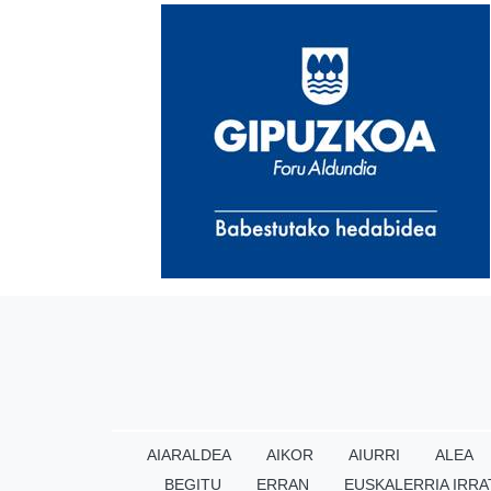
AIARALDEA
AIKOR
AIURRI
ALEA
BEGITU
ERRAN
EUSKALERRIA IRRA