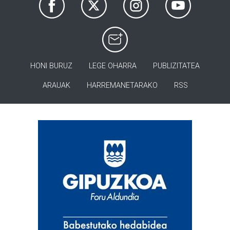
HONI BURUZ
LEGE OHARRA
PUBLIZITATEA
ARAUAK
HARREMANETARAKO
RSS