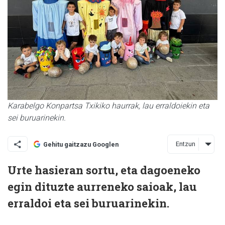
Karabelgo Konpartsa Txikiko haurrak, lau erraldoiekin eta
sei buruarinekin.
Entzun
Gehitu gaitzazu Googlen
Urte hasieran sortu, eta dagoeneko
egin dituzte aurreneko saioak, lau
erraldoi eta sei buruarinekin.