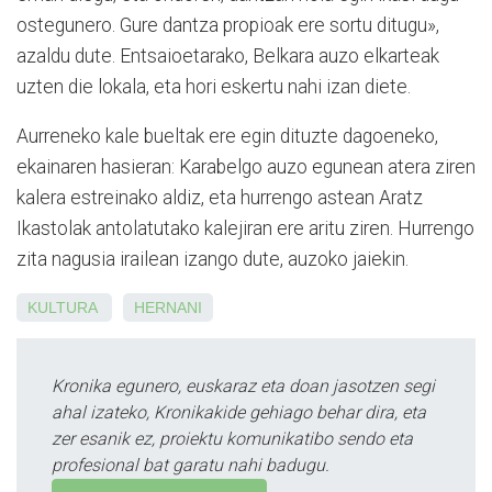
ostegunero. Gure dantza propioak ere sortu ditugu»,
azaldu dute. Entsaioetarako, Belkara auzo elkarteak
uzten die lokala, eta hori eskertu nahi izan diete.
Aurreneko kale bueltak ere egin dituzte dagoeneko,
ekainaren hasieran: Karabelgo auzo egunean atera ziren
kalera estreinako aldiz, eta hurrengo astean Aratz
Ikastolak antolatutako kalejiran ere aritu ziren. Hurrengo
zita nagusia irailean izango dute, auzoko jaiekin.
KULTURA
HERNANI
Kronika egunero, euskaraz eta doan jasotzen segi
ahal izateko, Kronikakide gehiago behar dira, eta
zer esanik ez, proiektu komunikatibo sendo eta
profesional bat garatu nahi badugu.