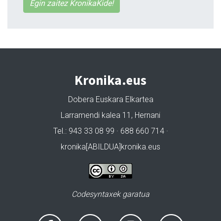
Egin zaitez KronikaKide!
Kronika.eus
Dobera Euskara Elkartea
Larramendi kalea 11, Hernani
Tel.: 943 33 08 99 · 688 660 714 ·
kronika[ABILDUA]kronika.eus
Codesyntaxek garatua