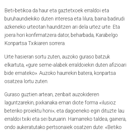
Beti-betikoa da haur eta gaztetxoek erraldoi eta
buruhaundiekiko duten interesa eta lilura, baina badirudi
azkeneko urteotan haunditzen ari dela urtez urte. Eta
joera hori konfirmatze­ra dator, beharbada, Karabelgo
Konpartsa Txikiaren sorrera.
Urte hasieran sortu zuten, auzoko guraso batzuk
elkartuta, «gure seme-alabek erraldoiekin duten afizioari
bide emateko». Auzoko haurrekin batera, konpartsa
osatzea lortu zuten.
Guraso guztien artean, zenbait auzokideren
laguntzarekin, pixkanaka eman diote forma «ilusioz
beteriko proiektu honi»; eta dagoeneko egin dituzte lau
erraldoi txiki eta sei buruarin. Hamarreko taldea, gainera,
ondo aukeratutako pertsonaiek osatzen dute: «Betiko