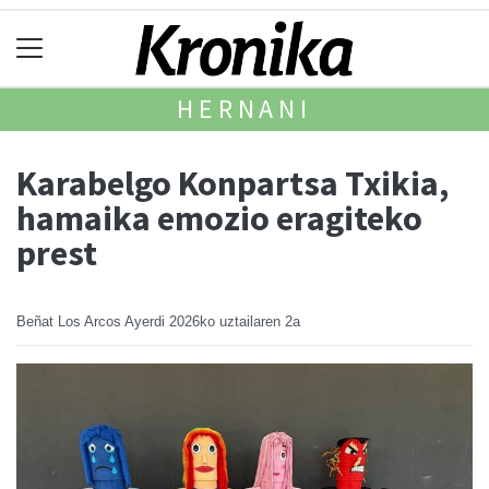
HERNANI
Karabelgo Konpartsa Txikia,
hamaika emozio eragiteko
prest
Beñat Los Arcos Ayerdi
2026ko uztailaren 2a