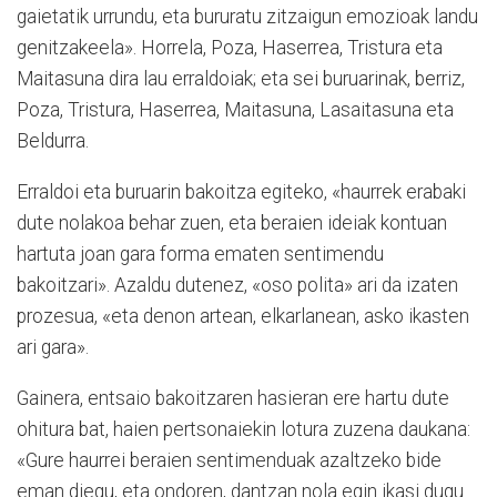
gaietatik urrundu, eta bururatu zitzaigun emozioak landu
genitzakeela». Horrela, Poza, Haserrea, Tristura eta
Maitasuna dira lau erraldoiak; eta sei buruarinak, berriz,
Poza, Tristura, Haserrea, Maitasuna, Lasaitasuna eta
Beldurra.
Erraldoi eta buruarin bakoitza egiteko, «haurrek erabaki
dute nolakoa behar zuen, eta beraien ideiak kontuan
hartuta joan gara forma ematen sentimendu
bakoitzari». Azaldu dutenez, «oso polita» ari da izaten
prozesua, «eta denon artean, elkarlanean, asko ikasten
ari gara».
Gainera, entsaio bakoitzaren hasieran ere hartu dute
ohitura bat, haien pertsonaiekin lotura zuzena daukana:
«Gure haurrei beraien sentimenduak azaltzeko bide
eman diegu, eta ondoren, dantzan nola egin ikasi dugu