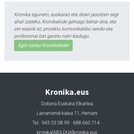
Kronika egunero, euskaraz eta doan jasotzen segi
ahal izateko, Kronikakide gehiago behar dira, eta
zer esanik ez, proiektu komunikatibo sendo eta
profesional bat garatu nahi badugu.
Egin zaitez KronikaKide!
Kronika.eus
Dobera Euskara Elkartea
Larramendi kalea 11, Hernani
Tel.: 943 33 08 99 · 688 660 714 ·
kronika[ABILDUA]kronika.eus