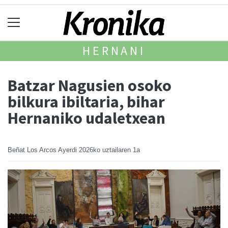
HERNANI
Batzar Nagusien osoko
bilkura ibiltaria, bihar
Hernaniko udaletxean
Beñat Los Arcos Ayerdi
2026ko uztailaren 1a