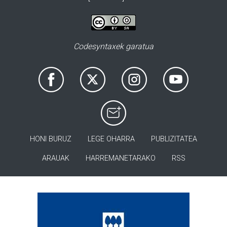
Codesyntaxek garatua
HONI BURUZ
LEGE OHARRA
PUBLIZITATEA
ARAUAK
HARREMANETARAKO
RSS