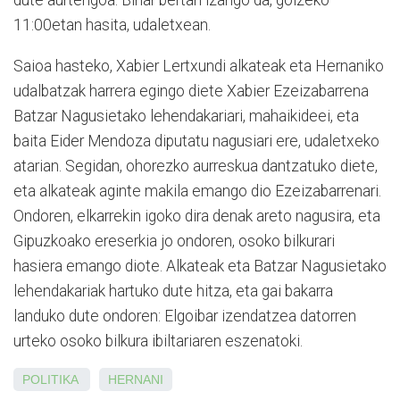
dute aurtengoa. Bihar bertan izango da, goizeko
11:00etan hasita, udaletxean.
Saioa hasteko, Xabier Lertxundi alkateak eta Hernaniko
udalbatzak harrera egingo diete Xabier Ezeizabarrena
Batzar Nagusietako lehendakariari, ma­haikideei, eta
baita Eider Men­doza diputatu nagusiari ere, udale­txeko
atarian. Segidan, ohorezko aurreskua dantzatuko diete,
eta alkateak aginte makila emango dio Ezeizabarrenari.
Ondoren, elkarrekin igoko dira denak areto nagusira, eta
Gipuzkoako ereserkia jo ondoren, osoko bilkurari
hasiera emango diote. Alkateak eta Batzar Nagusietako
lehendakariak hartuko dute hitza, eta gai bakarra
landuko dute ondoren: Elgoibar izendatzea datorren
urteko osoko bilkura ibiltariaren eszenatoki.
POLITIKA
HERNANI