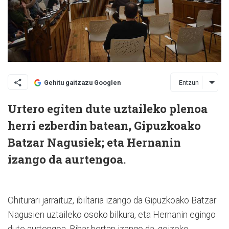
Entzun
Gehitu gaitzazu Googlen
Urtero egiten dute uztaileko plenoa
herri ezberdin batean, Gipuzkoako
Batzar Nagusiek; eta Hernanin
izango da aurtengoa.
Ohiturari jarraituz, ibiltaria izan­go da Gipuzkoako Batzar
Nagusien uztaileko osoko bilkura, eta Hernanin egingo