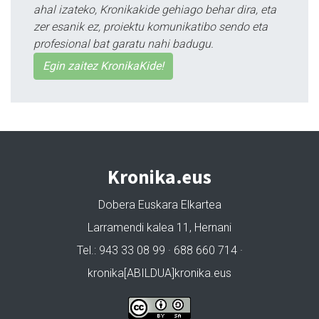
ahal izateko, Kronikakide gehiago behar dira, eta
zer esanik ez, proiektu komunikatibo sendo eta
profesional bat garatu nahi badugu.
Egin zaitez KronikaKide!
Kronika.eus
Dobera Euskara Elkartea
Larramendi kalea 11, Hernani
Tel.: 943 33 08 99 · 688 660 714 ·
kronika[ABILDUA]kronika.eus