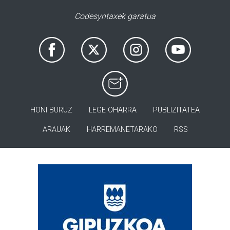
Codesyntaxek garatua
HONI BURUZ
LEGE OHARRA
PUBLIZITATEA
ARAUAK
HARREMANETARAKO
RSS