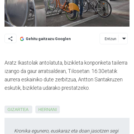
Entzun
Gehitu gaitzazu Googlen
Aratz Ikastolak antolatuta, bizikleta konponketa tailerra
izango da gaur arratsaldean, Tilosetan. 16:30etatik
aurrera eskainiko dute zerbitzua, Antton Santakruzen
eskutik, bizikleta udarako prestatzeko.
GIZARTEA
HERNANI
Kronika egunero, euskaraz eta doan jasotzen segi