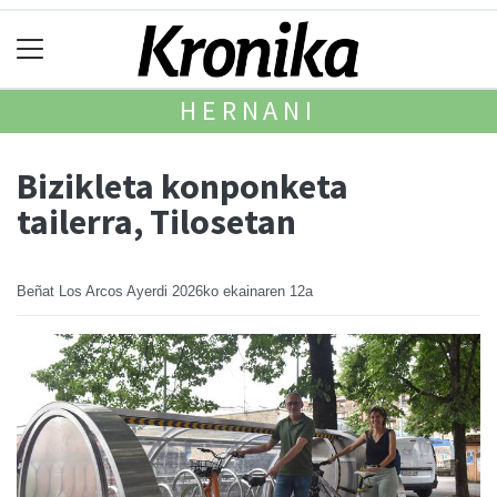
HERNANI
Bizikleta konponketa
tailerra, Tilosetan
Beñat Los Arcos Ayerdi
2026ko ekainaren 12a