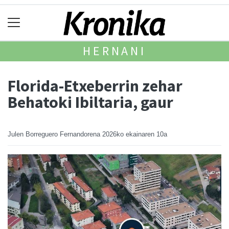
HERNANI
Florida-Etxeberrin zehar
Behatoki Ibiltaria, gaur
Julen Borreguero Fernandorena
2026ko ekainaren 10a