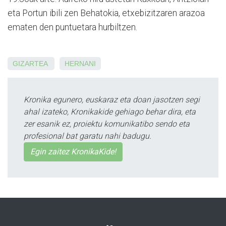
eta Portun ibili zen Behatokia, etxebizitzaren arazoa
ematen den puntuetara hurbiltzen.
GIZARTEA
HERNANI
Kronika egunero, euskaraz eta doan jasotzen segi
ahal izateko, Kronikakide gehiago behar dira, eta
zer esanik ez, proiektu komunikatibo sendo eta
profesional bat garatu nahi badugu.
Egin zaitez KronikaKide!