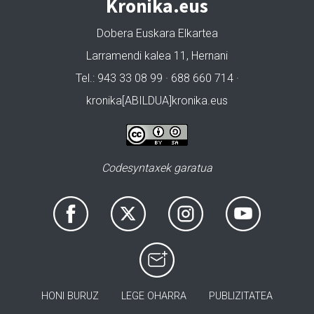
Kronika.eus
Dobera Euskara Elkartea
Larramendi kalea 11, Hernani
Tel.: 943 33 08 99 · 688 660 714 ·
kronika[ABILDUA]kronika.eus
Codesyntaxek garatua
HONI BURUZ
LEGE OHARRA
PUBLIZITATEA