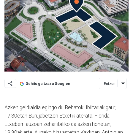
Entzun
Gehitu gaitzazu Googlen
Azken geldialdia egingo du Behatoki Ibiltariak gaur,
17:30etan Burujabetzen Etxetik aterata. Florida-
Etxeberri auzoan zehar ibiliko da azken honetan,
19:30ak arte. Aurreko hiru astetan Kaxkoan, Antziolan