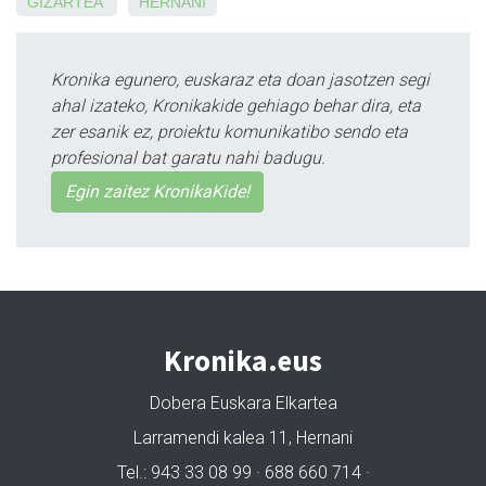
GIZARTEA
HERNANI
Kronika egunero, euskaraz eta doan jasotzen segi
ahal izateko, Kronikakide gehiago behar dira, eta
zer esanik ez, proiektu komunikatibo sendo eta
profesional bat garatu nahi badugu.
Egin zaitez KronikaKide!
Kronika.eus
Dobera Euskara Elkartea
Larramendi kalea 11, Hernani
Tel.: 943 33 08 99 · 688 660 714 ·