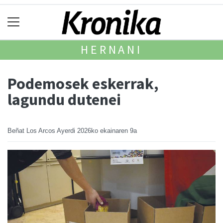
HERNANI
Podemosek eskerrak,
lagundu dutenei
Beñat Los Arcos Ayerdi
2026ko ekainaren 9a