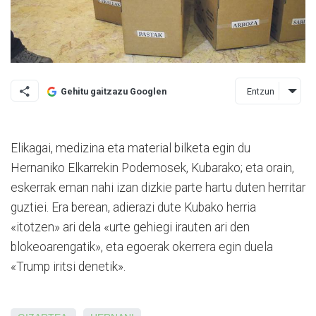
Entzun
Gehitu gaitzazu Googlen
Elikagai, medizina eta material bilketa egin du
Hernaniko Elkarrekin
Podemosek, Kubarako; eta orain,
eskerrak eman nahi izan dizkie parte hartu duten herritar
guztiei. Era berean, adierazi dute Kubako herria
«itotzen» ari dela «urte gehiegi irauten ari den
blokeoarengatik», eta egoerak okerrera egin duela
«Trump iritsi denetik».