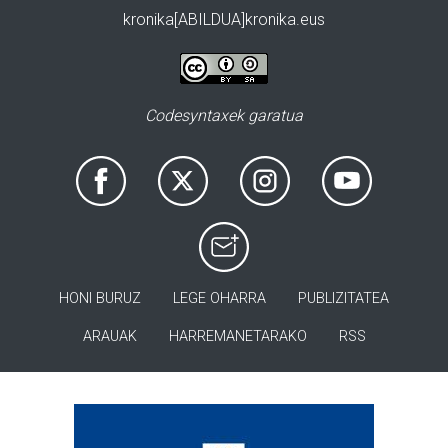
kronika[ABILDUA]kronika.eus
Codesyntaxek garatua
HONI BURUZ
LEGE OHARRA
PUBLIZITATEA
ARAUAK
HARREMANETARAKO
RSS