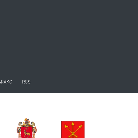
ARAKO
RSS