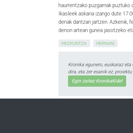
haurrentzako puzgarriak puztuko di
Ikasleek askaria izango dute 17:
denak dantzan jartzen. Azkenik, f
denon artean gunea jasotzeko et
HEZKUNTZA
HERNANI
Kronika egunero, euskaraz eta 
dira, eta zer esanik ez, proiek
Egin zaitez KronikaKide!