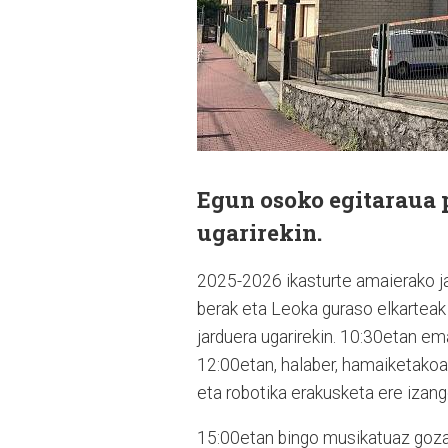
Egun osoko egitaraua 
ugarirekin.
2025-2026 ikasturte amaierako jai
berak eta Leoka guraso elkarteak 
jarduera ugarirekin. 10:30etan ema
12:00etan, halaber, hamaiketakoa 
eta robotika erakusketa ere izang
15:00etan bingo musikatuaz gozat