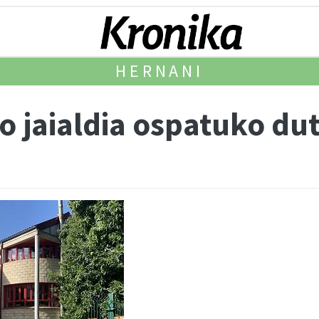
HERNANI
ko jaialdia ospatuko du