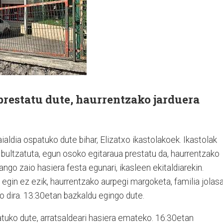
prestatu dute, haurrentzako jarduera
aldia ospatuko dute bihar, Elizatxo ikastolakoek. Ikastolak
bultzatuta, egun osoko egitaraua prestatu da, haurrentzako
ngo zaio hasiera festa egunari, ikasleen ekitaldiarekin.
egin ez ezik, haurrentzako aurpegi margoketa, familia jolas
o dira. 13:30etan bazkaldu egingo dute.
uko dute, arratsaldeari hasiera emateko. 16:30etan