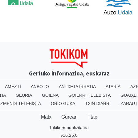
Gertuko informazioa, euskaraz
AMEZTI
ANBOTO
ANTXETA IRRATIA
ATARIA
AZP
TIA
GEURIA
GOIENA
GOIERRI TELEBISTA
GUAIXE
IZMENDI TELEBISTA
ORIO GUKA
TXINTXARRI
ZARAUT
Matx
Gurean
Ttap
Tokikom publizitatea
v16.25.0