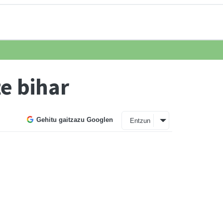
te bihar
Gehitu gaitzazu Googlen
Entzun