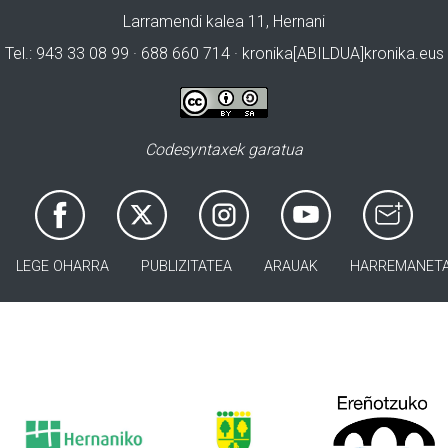
Larramendi kalea 11, Hernani
Tel.: 943 33 08 99 · 688 660 714 · kronika[ABILDUA]kronika.eus
Codesyntaxek garatua
LEGE OHARRA
PUBLIZITATEA
ARAUAK
HARREMANET