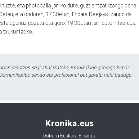
tuzte, eta photocalla jarriko dute, guztientzat izango dena.
00etan, eta ondoren, 17:30etan, Endara Deejays izango da
esta egunaz gozatu eta gero, 19:30etan jarri dute hitzordua,
a txukuntzeko.
doan jasotzen segi ahal izateko, Kronikakide gehiago behar
tu komunikatibo sendo eta profesional bat garatu nahi badugu.
Kronika.eus
Dobera Euskara Elkartea