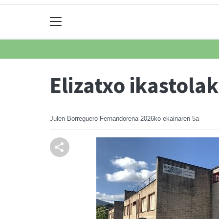
Elizatxo ikastola
Julen Borreguero Fernandorena
2026ko ekainaren 5a