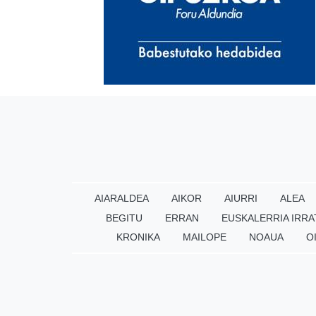
AIARALDEA
AIKOR
AIURRI
ALEA
BEGITU
ERRAN
EUSKALERRIA IRRA
KRONIKA
MAILOPE
NOAUA
O