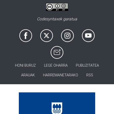
Codesyntaxek garatua
HONI BURUZ
LEGE OHARRA
PUBLIZITATEA
ARAUAK
HARREMANETARAKO
RSS