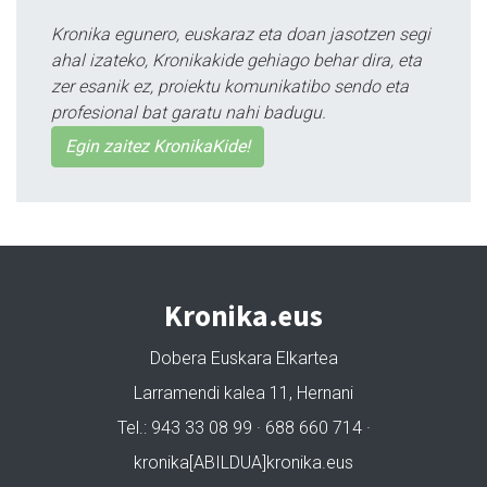
Kronika egunero, euskaraz eta doan jasotzen segi
ahal izateko, Kronikakide gehiago behar dira, eta
zer esanik ez, proiektu komunikatibo sendo eta
profesional bat garatu nahi badugu.
Egin zaitez KronikaKide!
Kronika.eus
Dobera Euskara Elkartea
Larramendi kalea 11, Hernani
Tel.: 943 33 08 99 · 688 660 714 ·
kronika[ABILDUA]kronika.eus