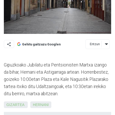
Entzun
Gehitu gaitzazu Googlen
Gipuzkoako Jubilatu eta Pentsionisten Martxa izango
da bihar, Hernani eta Astigarraga artean. Horrenbestez,
goizeko 10:00etan Plaza eta Kale Nagusitik Plazarako
tartea itxiko ditu Udaltzaingoak, eta 10:30etan irekiko
ditu berriro, martxa abitzean.
GIZARTEA
HERNANI