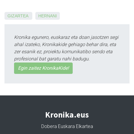
GIZARTEA
HERNANI
Kronika egunero, euskaraz eta doan jasotzen segi
ahal izateko, Kronikakide gehiago behar dira, eta
zer esanik ez, proiektu komunikatibo sendo eta
profesional bat garatu nahi badugu.
Egin zaitez KronikaKide!
Kronika.eus
Dobera Euskara Elkartea