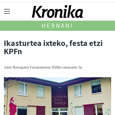
HERNANI
Ikasturtea ixteko, festa etzi
KPFn
Julen Borreguero Fernandorena
2026ko ekainaren 3a