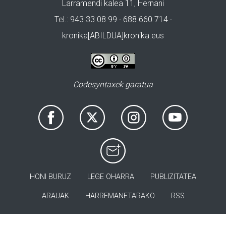
Larramendi kalea 11, Hernani
Tel.: 943 33 08 99 · 688 660 714 ·
kronika[ABILDUA]kronika.eus
Codesyntaxek garatua
HONI BURUZ
LEGE OHARRA
PUBLIZITATEA
ARAUAK
HARREMANETARAKO
RSS