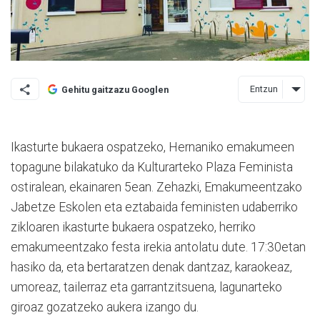
Entzun
Gehitu gaitzazu Googlen
Ikasturte bukaera ospatzeko, Hernaniko emakumeen
topagune bilakatuko da Kulturarteko Plaza Feminista
ostiralean, ekainaren 5ean. Zehazki, Emakumeentzako
Jabetze Eskolen eta eztabaida feministen udaberriko
zikloaren ikasturte bukaera ospatzeko, herriko
emakumeentzako festa irekia antolatu dute. 17:30etan
hasiko da, eta bertaratzen denak dantzaz, karaokeaz,
umoreaz, tailerraz eta garrantzitsuena, lagunarteko
giroaz gozatzeko aukera izango du.