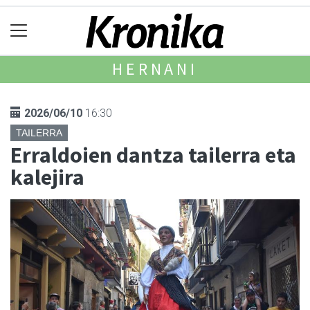
HERNANI
2026/06/10
16:30
TAILERRA
Erraldoien dantza tailerra eta
kalejira