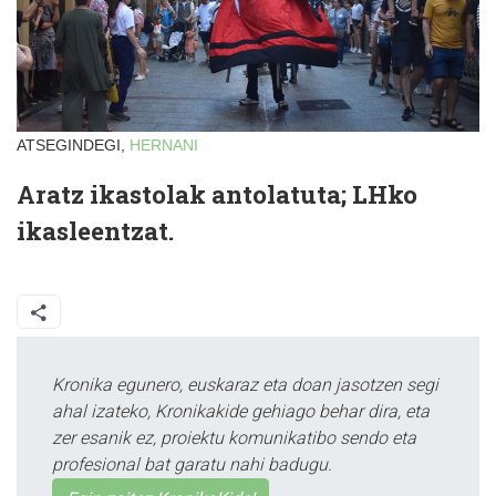
ATSEGINDEGI,
HERNANI
Aratz ikastolak antolatuta; LHko
ikasleentzat.
Kronika egunero, euskaraz eta doan jasotzen segi
ahal izateko, Kronikakide gehiago behar dira, eta
zer esanik ez, proiektu komunikatibo sendo eta
profesional bat garatu nahi badugu.