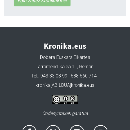
Egin zaitez KronikaKide!
Kronika.eus
Dobera Euskara Elkartea
Larramendi kalea 11, Hernani
Tel.: 943 33 08 99 · 688 660 714 ·
kronika[ABILDUA]kronika.eus
Codesyntaxek garatua