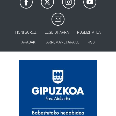
HONI BURUZ
LEGE OHARRA
PUBLIZITATEA
ARAUAK
HARREMANETARAKO
RSS