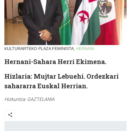
KULTURARTEKO PLAZA FEMINISTA,
HERNANI
Hernani-Sahara Herri Ekimena.
Hizlaria: Mujtar Lebuehi. Ordezkari
sahararra Euskal Herrian.
Hizkuntza:
GAZTELANIA