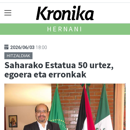
HERNANI
2026/06/03
18:00
HITZALDIAK
Saharako Estatua 50 urtez,
egoera eta erronkak