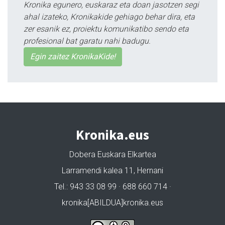
Kronika egunero, euskaraz eta doan jasotzen segi
ahal izateko, Kronikakide gehiago behar dira, eta
zer esanik ez, proiektu komunikatibo sendo eta
profesional bat garatu nahi badugu.
Egin zaitez KronikaKide!
Kronika.eus
Dobera Euskara Elkartea
Larramendi kalea 11, Hernani
Tel.: 943 33 08 99 · 688 660 714 ·
kronika[ABILDUA]kronika.eus