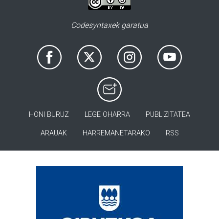
Codesyntaxek garatua
HONI BURUZ
LEGE OHARRA
PUBLIZITATEA
ARAUAK
HARREMANETARAKO
RSS