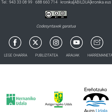
Tel.: 943 33 08 99 · 688 660 714 · kronika[ABILDUA]kronika.eus
Codesyntaxek garatua
LEGE OHARRA
PUBLIZITATEA
ARAUAK
HARREMANET