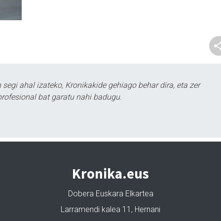
segi ahal izateko, Kronikakide gehiago behar dira, eta zer
profesional bat garatu nahi badugu.
Kronika.eus
Dobera Euskara Elkartea
Larramendi kalea 11, Hernani