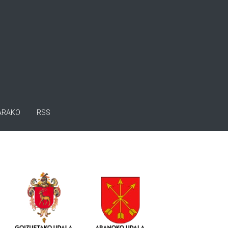
ARAKO
RSS