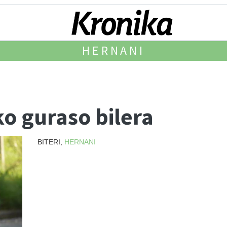
HERNANI
o guraso bilera
BITERI,
HERNANI