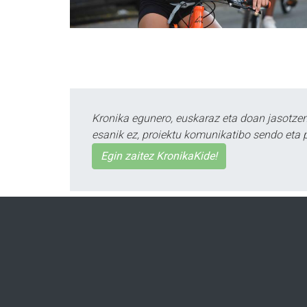
Kronika egunero, euskaraz eta doan jasotzen 
esanik ez, proiektu komunikatibo sendo eta 
Egin zaitez KronikaKide!