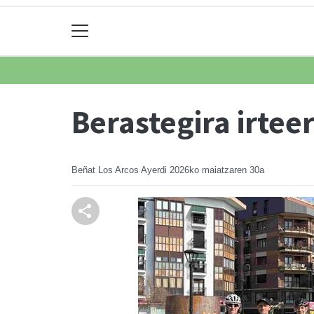
Berastegira irteer
Beñat Los Arcos Ayerdi
2026ko maiatzaren 30a