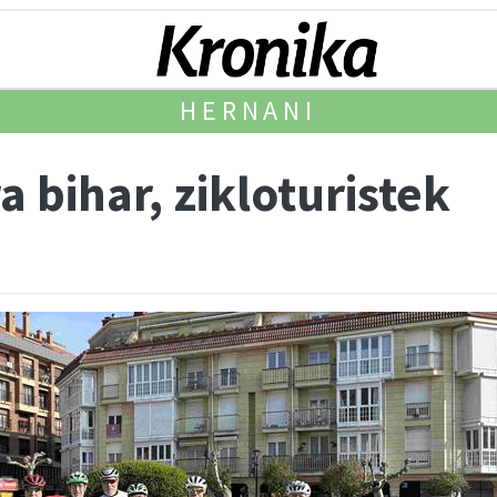
HERNANI
a bihar, zikloturistek