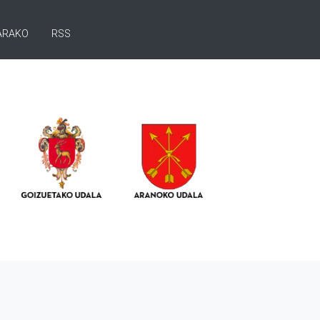
ARAKO
RSS