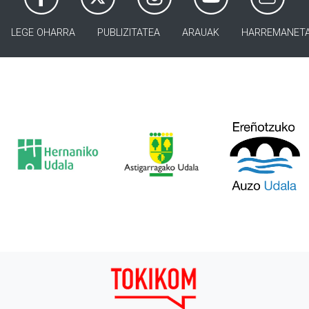
LEGE OHARRA
PUBLIZITATEA
ARAUAK
HARREMANET