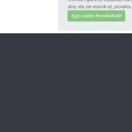
dira, eta zer esanik ez, proiek
Egin zaitez KronikaKide!