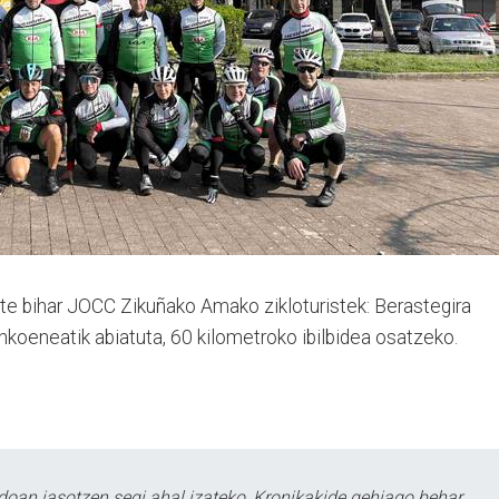
ute bihar JOCC Zikuñako Amako zikloturistek: Berastegira
nkoeneatik abiatuta, 60 kilometroko ibilbidea osatzeko.
doan jasotzen segi ahal izateko, Kronikakide gehiago behar