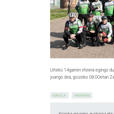
Urteko 14garren irteera egingo d
joango dira, goizeko 08:00etan Zi
KIROLA
HERNANI
Kronika egunero, euskaraz eta 