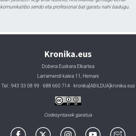
tu komunikatibo sendo eta profesional bat garatu nahi badugu.
Kronika.eus
Dobera Euskara Elkartea
Larramendi kalea 11, Hernani
Tel.: 943 33 08 99 · 688 660 714 · kronika[ABILDUA]kronika.eus
Codesyntaxek garatua