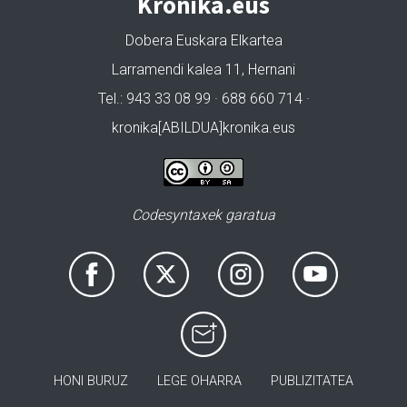
Kronika.eus
Dobera Euskara Elkartea
Larramendi kalea 11, Hernani
Tel.: 943 33 08 99 · 688 660 714 ·
kronika[ABILDUA]kronika.eus
Codesyntaxek garatua
HONI BURUZ
LEGE OHARRA
PUBLIZITATEA