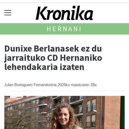
HERNANI
Dunixe Berlanasek ez du
jarraituko CD Hernaniko
lehendakaria izaten
Julen Borreguero Fernandorena
2026ko maiatzaren 29a