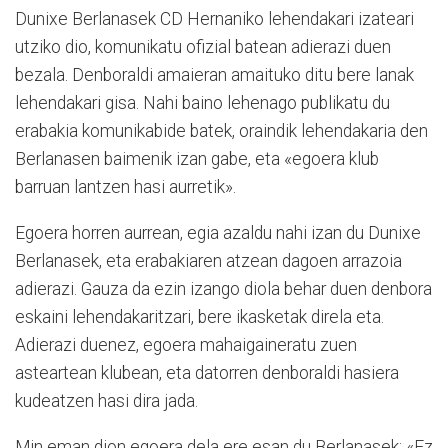
Dunixe Berlanasek CD Hernaniko lehendakari izateari
utziko dio, komunikatu ofizial batean adierazi duen
bezala. Denboraldi amaieran amaituko ditu bere lanak
lehendakari gisa. Nahi baino lehenago publikatu du
erabakia komunikabide batek, oraindik lehendakaria den
Berlanasen baimenik izan gabe, eta «egoera klub
barruan lantzen hasi aurretik».
Egoera horren aurrean, egia azaldu nahi izan du Dunixe
Berlanasek, eta erabakiaren atzean dagoen arrazoia
adierazi. Gauza da ezin izango diola behar duen denbora
eskaini lehendakaritzari, bere ikasketak direla eta.
Adierazi duenez, egoera mahaigaineratu zuen
asteartean klubean, eta datorren denboraldi hasiera
kudeatzen hasi dira jada.
Min eman dion egoera dela ere esan du Berlanasek: «Ez