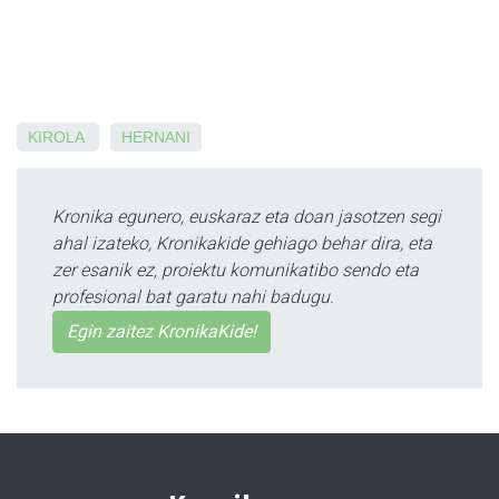
KIROLA
HERNANI
Kronika egunero, euskaraz eta doan jasotzen segi
ahal izateko, Kronikakide gehiago behar dira, eta
zer esanik ez, proiektu komunikatibo sendo eta
profesional bat garatu nahi badugu.
Egin zaitez KronikaKide!