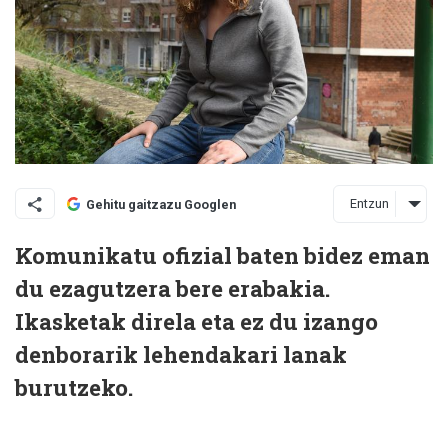
Entzun
Gehitu gaitzazu Googlen
Komunikatu ofizial baten bidez eman
du ezagutzera bere erabakia.
Ikasketak direla eta ez du izango
denborarik lehendakari lanak
burutzeko.