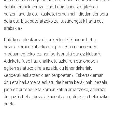
delako erabaki erraza izan. Ilusio handiz egiten ari
naizen lana da eta ikasketei eman nahi diedan denbora
dela eta, biak bateratzeko zailtasunengatik hartu dut
erabakia».
Publiko egiteak «ez dit aukerik utzi klubean behar
bezala komunikatzeko eta prozesua nahi genuen
moduan egiteko, ez neri pertsonalki eta ez klubari».
Aldaketa fase hau ahalik eta azkarren eta ondoen
egiten saiatuko direla azaldu du lehendakariak,
«egoerak eskatzen duen tenpoetan». Eskerrak eman
ditu eta barkamena eskatu die berria berak nahi bezala
jaso ez dutenei. Eta komunikatua amaitzeko, adierazi
du guztia behar bezala kudeatzean, aldaketa helaraziko
duela.