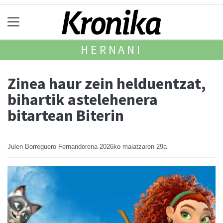
HERNANI
Zinea haur zein helduentzat,
bihartik astelehenera
bitartean Biterin
Julen Borreguero Fernandorena
2026ko maiatzaren 29a