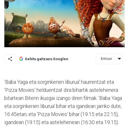
Entzun
Gehitu gaitzazu Googlen
'Baba Yaga eta sorginkerien liburua' haurrentzat eta
'Pizza Movies' helduentzat dira bihartik astelehenera
bitartean Biterin ikusgai izango diren filmak. 'Baba Yaga
eta sorginkerien liburua' bihar eta igandean jarriko dute,
16:45etan; eta 'Pizza Movies' bihar (19:15 eta 22:15),
igandean (19:15) eta astelehenean (16:30 eta 19:15).