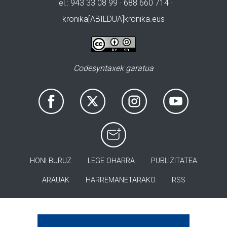
Tel.: 943 33 08 99 · 688 660 714 ·
kronika[ABILDUA]kronika.eus
Codesyntaxek garatua
HONI BURUZ
LEGE OHARRA
PUBLIZITATEA
ARAUAK
HARREMANETARAKO
RSS