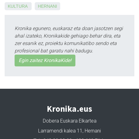
KULTURA
HERNANI
Kronika egunero, euskaraz eta doan jasotzen segi
ahal izateko, Kronikakide gehiago behar dira, eta
zer esanik ez, proiektu komunikatibo sendo eta
profesional bat garatu nahi badugu.
Egin zaitez KronikaKide!
Kronika.eus
Dobera Euskara Elkartea
Larramendi kalea 11, Hernani