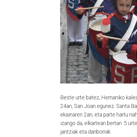
Beste urte batez, Hernaniko kale
24an, San Joan egunez. Santa Bar
ekainaren 2an; eta parte hartu na
izango da, elkartean bertan. 5 urt
jantziak eta danborrak.