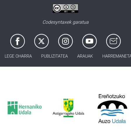
Codesyntaxek garatua
LEGE OHARRA
PUBLIZITATEA
ARAUAK
HARREMANET