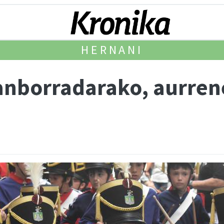
HERNANI
anborradarako, aurren