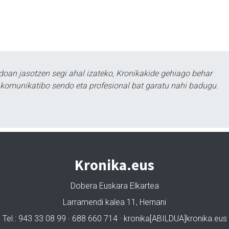
doan jasotzen segi ahal izateko, Kronikakide gehiago behar
tu komunikatibo sendo eta profesional bat garatu nahi badugu.
Kronika.eus
Dobera Euskara Elkartea
Larramendi kalea 11, Hernani
Tel.: 943 33 08 99 · 688 660 714 · kronika[ABILDUA]kronika.eus