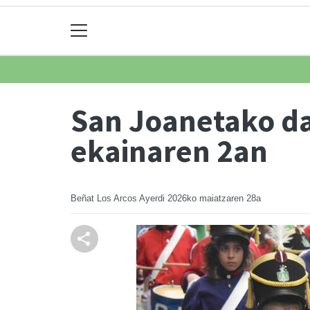
San Joanetako d
ekainaren 2an
Beñat Los Arcos Ayerdi
2026ko maiatzaren 28a