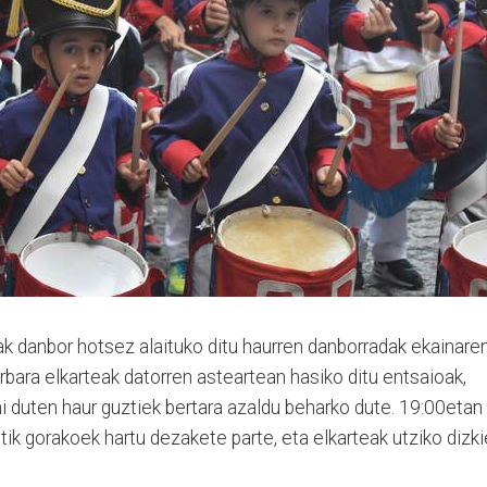
ak danbor hotsez alaituko ditu haurren danborradak ekainare
bara elkarteak datorren asteartean hasiko ditu entsaioak,
hi duten haur guztiek bertara azaldu beharko dute. 19:00etan
etik gorakoek hartu dezakete parte, eta elkarteak utziko dizki