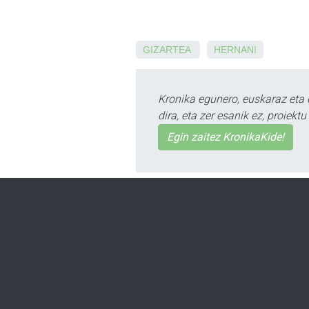
GIZARTEA
HERNANI
Kronika egunero, euskaraz eta 
dira, eta zer esanik ez, proiek
Egin zaitez KronikaKide!