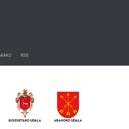
ARAKO
RSS