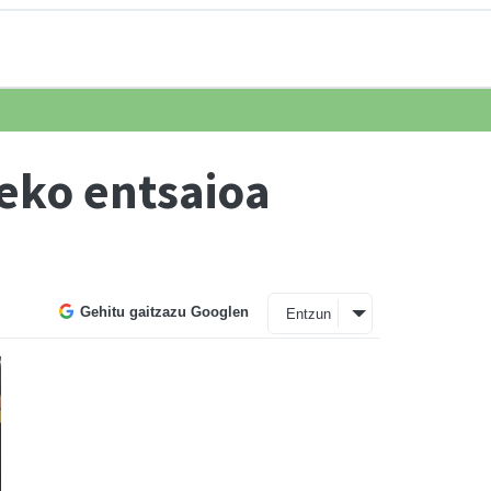
eko entsaioa
Gehitu gaitzazu Googlen
Entzun