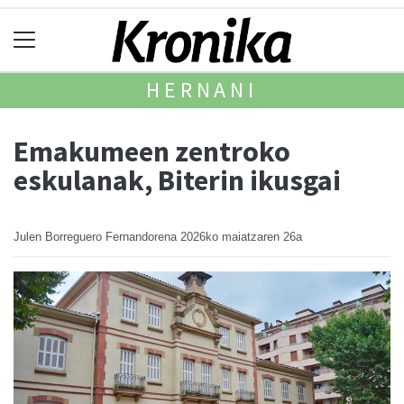
HERNANI
Emakumeen zentroko
eskulanak, Biterin ikusgai
Julen Borreguero Fernandorena
2026ko maiatzaren 26a