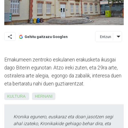
Entzun
Gehitu gaitzazu Googlen
Emakumeen zentroko eskulanen erakusketa ikusgai
dago Biterin egunotan. Atzo ireki zuten, eta 29ra arte,
ostiralera arte alegia, egongo da zabalik, interesa duen
eta bertaratu nahi duen guztiarentzat.
KULTURA
HERNANI
Kronika egunero, euskaraz eta doan jasotzen segi
ahal izateko, Kronikakide gehiago behar dira, eta