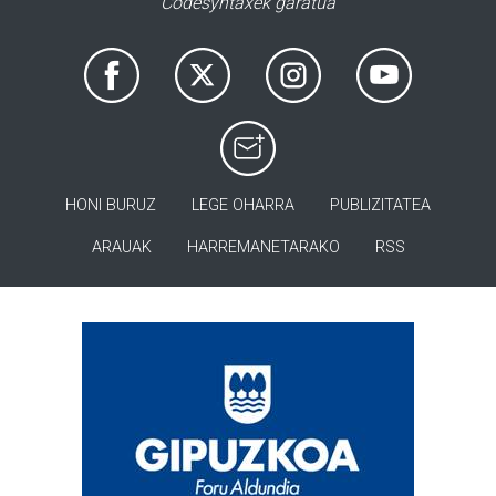
Codesyntaxek garatua
HONI BURUZ
LEGE OHARRA
PUBLIZITATEA
ARAUAK
HARREMANETARAKO
RSS