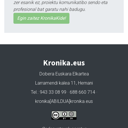
zer esanik ez, proiektu komunikatibo sendo eta
profesional bat garatu nahi badugu.
Egin zaitez KronikaKide!
Kronika.eus
Dobera Euskara Elkartea
Larramendi kalea 11, Hernani
Tel.: 943 33 08 99 · 688 660 714 ·
kronika[ABILDUA]kronika.eus