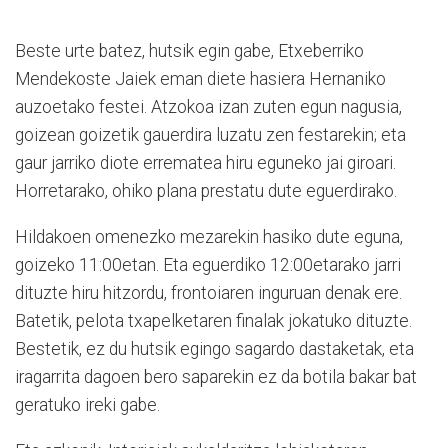
Beste urte batez, hutsik egin gabe, Etxeberriko
Mendekoste Jaiek eman diete hasiera Hernaniko
auzoetako festei. Atzokoa izan zuten egun nagusia,
goizean goizetik gauerdira luzatu zen festarekin; eta
gaur jarriko diote errematea hiru eguneko jai giroari.
Horretarako, ohiko plana prestatu dute eguerdirako.
Hildakoen omenezko mezarekin hasiko dute eguna,
goizeko 11:00etan. Eta eguerdiko 12:00etarako jarri
dituzte hiru hitzordu, frontoiaren inguruan denak ere.
Batetik, pelota txapelketaren finalak jokatuko dituzte.
Bestetik, ez du hutsik egingo sagardo dastaketak, eta
iragarrita dagoen bero saparekin ez da botila bakar bat
geratuko ireki gabe.