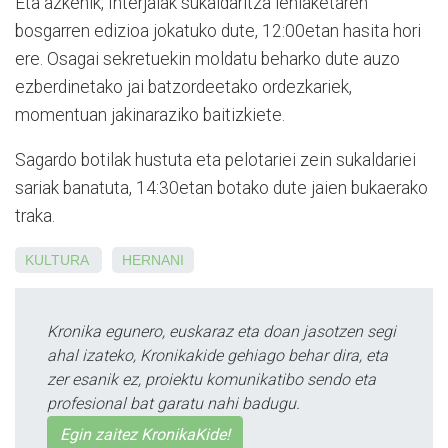
Eta azkenik, Interjaiak sukaldaritza lehiaketaren
bosgarren edizioa jokatuko dute, 12:00etan hasita hori
ere. Osagai sekretuekin moldatu beharko dute auzo
ezberdinetako jai batzordeetako ordezkariek,
momentuan jakinaraziko baitizkiete.
Sagardo botilak hustuta eta pelotariei zein sukaldariei
sariak banatuta, 14:30etan botako dute jaien bukaerako
traka.
KULTURA
HERNANI
Kronika egunero, euskaraz eta doan jasotzen segi
ahal izateko, Kronikakide gehiago behar dira, eta
zer esanik ez, proiektu komunikatibo sendo eta
profesional bat garatu nahi badugu.
Egin zaitez KronikaKide!