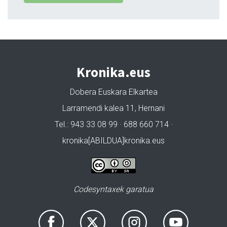
Kronika.eus
Dobera Euskara Elkartea
Larramendi kalea 11, Hernani
Tel.: 943 33 08 99 · 688 660 714 ·
kronika[ABILDUA]kronika.eus
Codesyntaxek garatua