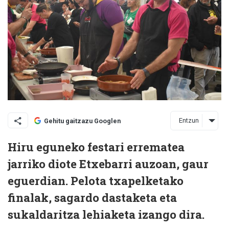
Entzun
Gehitu gaitzazu Googlen
Hiru eguneko festari errematea
jarriko diote Etxebarri auzoan, gaur
eguerdian. Pelota txapelketako
finalak, sagardo dastaketa eta
sukaldaritza lehiaketa izango dira.