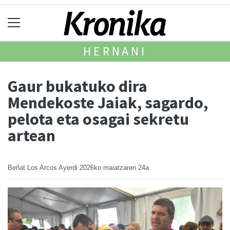
HERNANI
Gaur bukatuko dira
Mendekoste Jaiak, sagardo,
pelota eta osagai sekretu
artean
Beñat Los Arcos Ayerdi
2026ko maiatzaren 24a