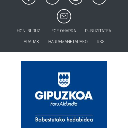
HONI BURUZ
LEGE OHARRA
PUBLIZITATEA
ARAUAK
HARREMANETARAKO
RSS