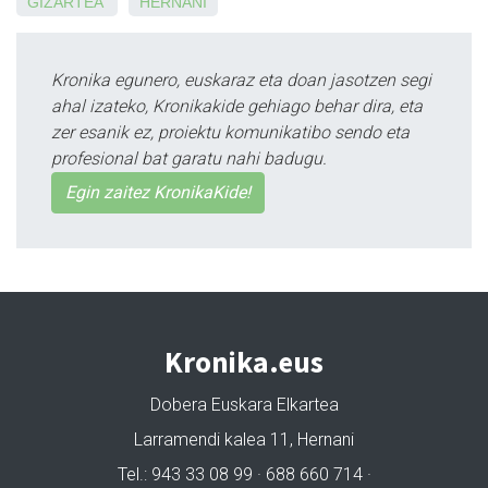
GIZARTEA
HERNANI
Kronika egunero, euskaraz eta doan jasotzen segi
ahal izateko, Kronikakide gehiago behar dira, eta
zer esanik ez, proiektu komunikatibo sendo eta
profesional bat garatu nahi badugu.
Egin zaitez KronikaKide!
Kronika.eus
Dobera Euskara Elkartea
Larramendi kalea 11, Hernani
Tel.: 943 33 08 99 · 688 660 714 ·