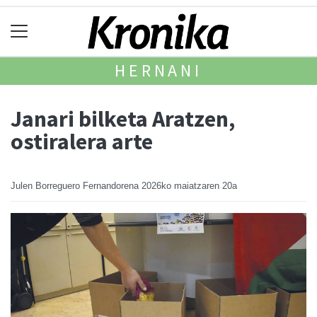
HERNANI
Janari bilketa Aratzen,
ostiralera arte
Julen Borreguero Fernandorena
2026ko maiatzaren 20a