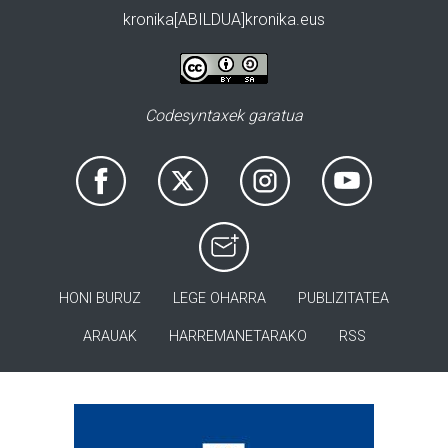
kronika[ABILDUA]kronika.eus
Codesyntaxek garatua
HONI BURUZ
LEGE OHARRA
PUBLIZITATEA
ARAUAK
HARREMANETARAKO
RSS