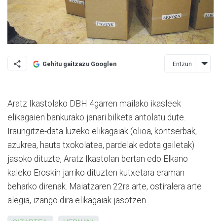
Entzun
Gehitu gaitzazu Googlen
Aratz Ikastolako DBH 4garren mailako ikasleek
elikagaien bankurako janari bilketa antolatu dute.
Iraungitze-data luzeko elikagaiak (olioa, kontserbak,
azukrea, hauts txokolatea, pardelak edota gailetak)
jasoko dituzte, Aratz Ikastolan bertan edo Elkano
kaleko Eroskin jarriko dituzten kutxetara eraman
beharko direnak. Maiatzaren 22ra arte, ostiralera arte
alegia, izango dira elikagaiak jasotzen.