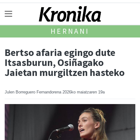
HERNANI
Bertso afaria egingo dute
Itsasburun, Osiñagako
Jaietan murgiltzen hasteko
Julen Borreguero Fernandorena
2026ko maiatzaren 19a