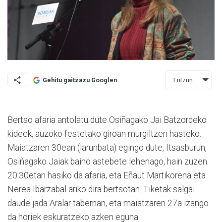
Entzun
Gehitu gaitzazu Googlen
Bertso afaria antolatu dute Osiñagako Jai Batzordeko
kideek, auzoko festetako giroan murgiltzen hasteko.
Maiatzaren 30ean (larunbata) egingo dute, Itsasburun,
Osiñagako Jaiak baino astebete lehenago, hain zuzen.
20:30etan hasiko da afaria, eta Eñaut Martikorena eta
Nerea Ibarzabal ariko dira bertsotan. Tiketak salgai
daude jada Aralar tabernan, eta maiatzaren 27a izango
da horiek eskuratzeko azken eguna.