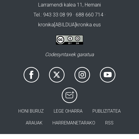
Larramendi kalea 11, Hernani
Tel.: 943 33 08 99 · 688 660 714 ·
kronika[ABILDUA]kronika.eus
Codesyntaxek garatua
HONI BURUZ
LEGE OHARRA
PUBLIZITATEA
ARAUAK
HARREMANETARAKO
RSS