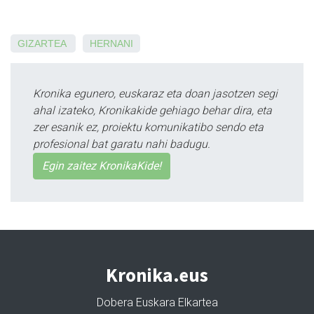
GIZARTEA
HERNANI
Kronika egunero, euskaraz eta doan jasotzen segi
ahal izateko, Kronikakide gehiago behar dira, eta
zer esanik ez, proiektu komunikatibo sendo eta
profesional bat garatu nahi badugu.
Egin zaitez KronikaKide!
Kronika.eus
Dobera Euskara Elkartea