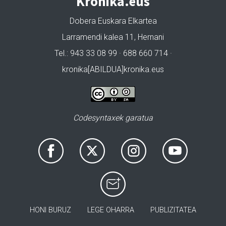
Kronika.eus
Dobera Euskara Elkartea
Larramendi kalea 11, Hernani
Tel.: 943 33 08 99 · 688 660 714 ·
kronika[ABILDUA]kronika.eus
Codesyntaxek garatua
HONI BURUZ
LEGE OHARRA
PUBLIZITATEA