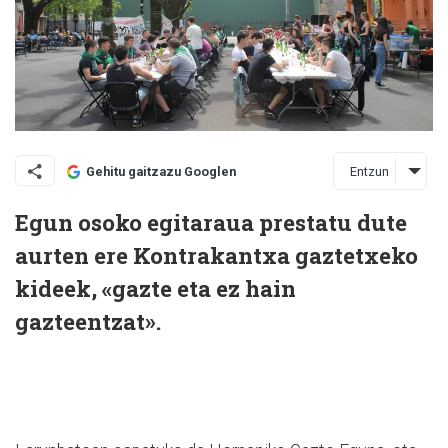
Entzun
Gehitu gaitzazu Googlen
Egun osoko egitaraua prestatu dute
aurten ere Kontrakantxa gaztetxeko
kideek, «gazte eta ez hain
gazteentzat».