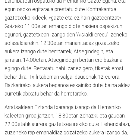
Larunbatean ospatuko da Hernaniko Gazte Eguna, eta
egun osoko egitaraua prestatu dute Kontrakantxa
gaztetxeko kideek, «gazte eta ez hain gazteentzat».
Goizeko 11:00etan emango diote hasiera ospakizun
egunari, gaztetxean izango den 'Aisialdi eredu' izeneko
solasaldiarekin. 12:30etan marianitadaz gozatzeko
aukera izango dute herritarrek, Atsegindegin, eta
jarraian, 14:00etan, Atsegindegin bertan ere bazkaria
egingo dute. Bertaratu nahi izanez gero, tiketak erosi
behar dira, Txili tabernan salgai daudenak 12 eurora.
Bazkarirako, aukera beganoa eskainiko dute, baina aldez
aurretik abixatu behar da horretarako.
Arratsaldean Eztanda txaranga izango da Hernaniko
kaleetan giroa jartzen, 18:30etan zehazki; eta gauean,
22:00etatik aurrera gaztetxea irekiko dute. Lehendabizi,
zuzeneko rap emanaldiaz gozatzeko aukera izango da,