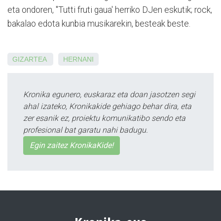
eta ondoren, ''Tutti fruti gaua' herriko DJen eskutik; rock,
bakalao edota kunbia musikarekin, besteak beste.
GIZARTEA
HERNANI
Kronika egunero, euskaraz eta doan jasotzen segi
ahal izateko, Kronikakide gehiago behar dira, eta
zer esanik ez, proiektu komunikatibo sendo eta
profesional bat garatu nahi badugu.
Egin zaitez KronikaKide!