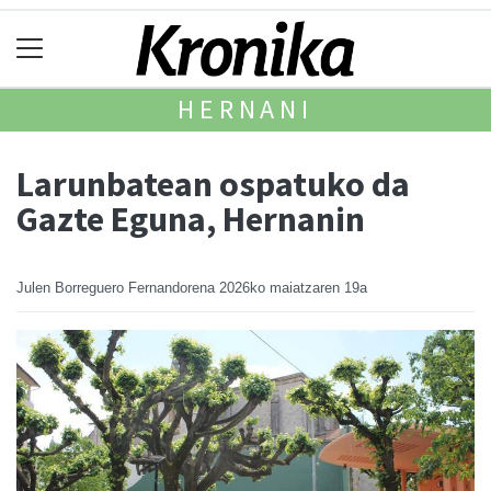
HERNANI
Larunbatean ospatuko da
Gazte Eguna, Hernanin
Julen Borreguero Fernandorena
2026ko maiatzaren 19a