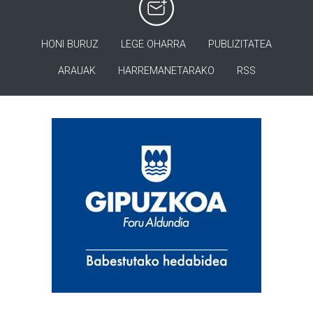
HONI BURUZ
LEGE OHARRA
PUBLIZITATEA
ARAUAK
HARREMANETARAKO
RSS