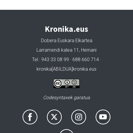
Kronika.eus
Dobera Euskara Elkartea
Larramendi kalea 11, Hernani
Tel.: 943 33 08 99 · 688 660 714 ·
kronika[ABILDUA]kronika.eus
Codesyntaxek garatua