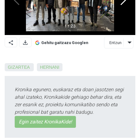
Entzun
Gehitu gaitzazu Googlen
GIZARTEA
HERNANI
Kronika egunero, euskaraz eta doan jasotzen segi
ahal izateko, Kronikakide gehiago behar dira, eta
zer esanik ez, proiektu komunikatibo sendo eta
profesional bat garatu nahi badugu.
Egin zaitez KronikaKide!