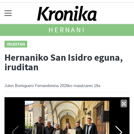
HERNANI
IRUDITAN
Hernaniko San Isidro eguna,
iruditan
Julen Borreguero Fernandorena
2026ko maiatzaren 18a