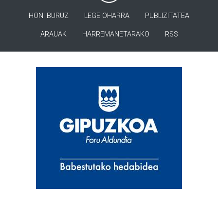
HONI BURUZ
LEGE OHARRA
PUBLIZITATEA
ARAUAK
HARREMANETARAKO
RSS