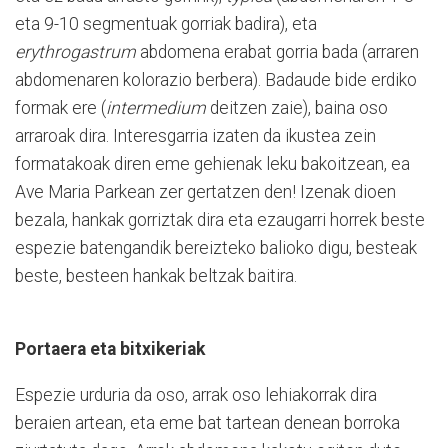
eta 9-10 segmentuak gorriak badira), eta
erythrogastrum
abdomena erabat gorria bada (arraren
abdomenaren kolorazio berbera). Badaude bide erdiko
formak ere (
intermedium
deitzen zaie), baina oso
arraroak dira. Interesgarria izaten da ikustea zein
formatakoak diren eme gehienak leku bakoitzean, ea
Ave Maria Parkean zer gertatzen den! Izenak dioen
bezala, hankak gorriztak dira eta ezaugarri horrek beste
es
pezie batengandik bereizteko balioko digu, besteak
beste, besteen hankak beltzak baitira.
Portaera eta bitxikeriak
Espezie urduria da oso, arrak oso lehiakorrak dira
beraien artean, eta eme bat tartean denean borroka