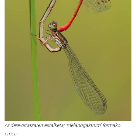
Andere-orratzaren estalketa; 'melanogastrum' formako
emea.