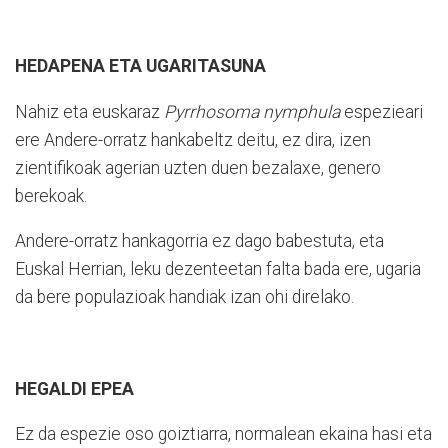
HEDAPENA ETA UGARITASUNA
Nahiz eta euskaraz
Pyrrhosoma nymphula
espezieari
ere Andere-orratz hankabeltz deitu, ez dira, izen
zientifikoak agerian uzten duen bezalaxe, genero
berekoak.
Andere-orratz hankagorria ez dago babestuta, eta
Euskal Herrian, leku dezenteetan falta bada ere, ugaria
da bere populazioak handiak izan ohi direlako.
HEGALDI EPEA
Ez da espezie oso goiztiarra, normalean ekaina hasi eta