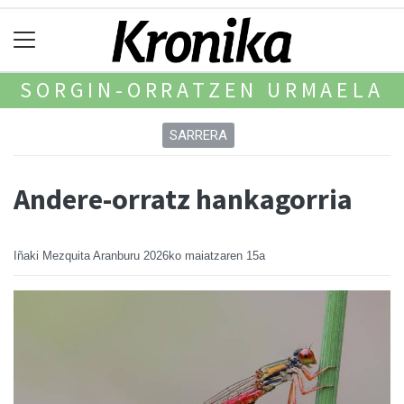
SORGIN-ORRATZEN URMAELA
SARRERA
Andere-orratz hankagorria
Iñaki Mezquita Aranburu
2026ko maiatzaren 15a