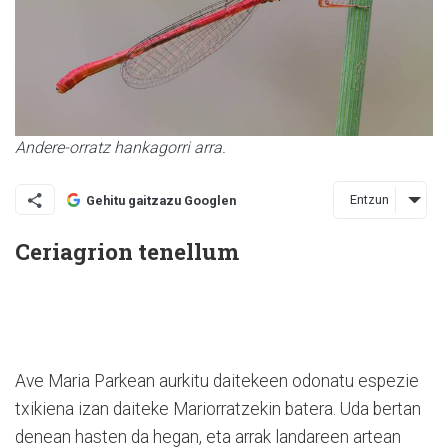
Andere-orratz hankagorri arra.
Entzun
Gehitu gaitzazu Googlen
Ceriagrion tenellum
Ave Maria Parkean aurkitu daitekeen odonatu espezie
txikiena izan daiteke Mariorratzekin batera. Uda bertan
denean hasten da hegan, eta arrak landareen artean