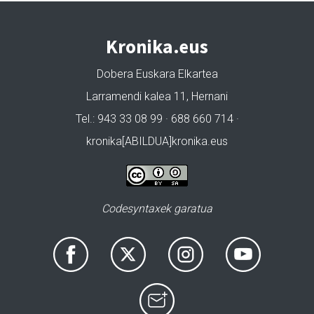
Kronika.eus
Dobera Euskara Elkartea
Larramendi kalea 11, Hernani
Tel.: 943 33 08 99 · 688 660 714 ·
kronika[ABILDUA]kronika.eus
Codesyntaxek garatua