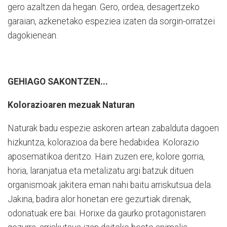
gero azaltzen da hegan. Gero, ordea, desagertzeko
garaian, azkenetako espeziea izaten da sorgin-orratzei
dagokienean.
GEHIAGO SAKONTZEN...
Kolorazioaren mezuak Naturan
Naturak badu espezie askoren artean zabalduta dagoen
hizkuntza, kolorazioa da bere hedabidea. Kolorazio
aposematikoa deritzo. Hain zuzen ere, kolore gorria,
horia, laranjatua eta metalizatu argi batzuk dituen
organismoak jakitera eman nahi baitu arriskutsua dela.
Jakina, badira alor honetan ere gezurtiak direnak,
odonatuak ere bai. Horixe da gaurko protagonistaren