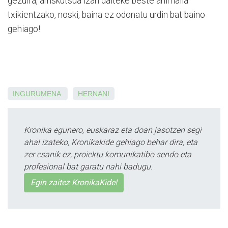
gezurra, arriskutsua izan daiteke beste animalia
txikientzako, noski, baina ez odonatu urdin bat baino
gehiago!
INGURUMENA
HERNANI
Kronika egunero, euskaraz eta doan jasotzen segi
ahal izateko, Kronikakide gehiago behar dira, eta
zer esanik ez, proiektu komunikatibo sendo eta
profesional bat garatu nahi badugu.
Egin zaitez KronikaKide!