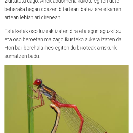
ziurtatuta dago. Arrek abdomena kakotu egiten dute
beheraka hegan doazen bitartean, batez ere elkarren
artean lehian ari direnean.
Estalketak oso luzeak izaten dira eta egun eguzkitsu
eta oso beroetan maizago ikusteko aukera izaten da.
Hori bai, berehala ihes egiten du bikoteak arriskurik
sumatzen badu.