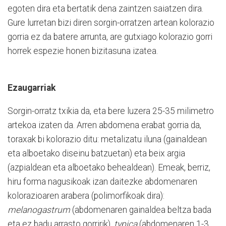
egoten dira eta bertatik dena zaintzen saiatzen dira.
Gure lurretan bizi diren sorgin-orratzen artean kolorazio
gorria ez da batere arrunta, are gutxiago kolorazio gorri
horrek espezie honen bizitasuna izatea.
Ezaugarriak
Sorgin-orratz txikia da, eta bere luzera 25-35 milimetro
artekoa izaten da. Arren abdomena erabat gorria da,
toraxak bi kolorazio ditu: metalizatu iluna (gainaldean
eta alboetako diseinu batzuetan) eta beix argia
(azpialdean eta alboetako behealdean). Emeak, berriz,
hiru forma nagusikoak izan daitezke abdomenaren
kolorazioaren arabera (polimorfikoak dira):
melanogastrum
(abdomenaren gainaldea beltza bada
eta ez badu arrasto gorririk),
typica
(abdomenaren 1-3