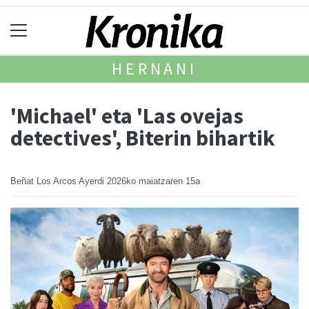
HERNANI
'Michael' eta 'Las ovejas
detectives', Biterin bihartik
Beñat Los Arcos Ayerdi
2026ko maiatzaren 15a