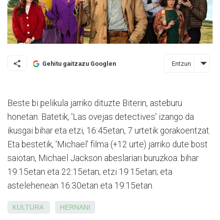
Entzun
Gehitu gaitzazu Googlen
Beste bi pelikula jarriko dituzte Biterin, asteburu
honetan. Batetik, 'Las ovejas detectives' izango da
ikusgai bihar eta etzi, 16:45etan, 7 urtetik gorakoentzat.
Eta bestetik, 'Michael' filma (+12 urte) jarriko dute bost
saiotan, Michael Jackson abeslariari buruzkoa: bihar
19:15etan eta 22:15etan; etzi 19:15etan; eta
astelehenean 16:30etan eta 19:15etan.
KULTURA
HERNANI