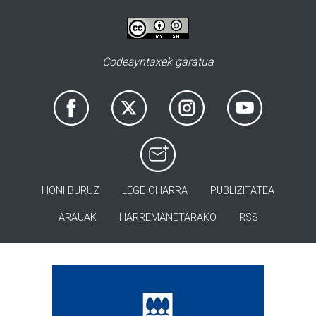
Codesyntaxek garatua
HONI BURUZ
LEGE OHARRA
PUBLIZITATEA
ARAUAK
HARREMANETARAKO
RSS