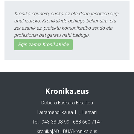
Kronika egunero, euskaraz eta doan jasotzen segi
ahal izateko, Kronikakide gehiago behar dira, eta
zer esanik ez, proiektu komunikatibo sendo eta
profesional bat garatu nahi badugu.
Egin zaitez KronikaKide!
Kronika.eus
Dobera Euskara Elkartea
Larramendi kalea 11, Hernani
Tel.: 943 33 08 99 · 688 660 714 ·
kronika[ABILDUA]kronika.eus