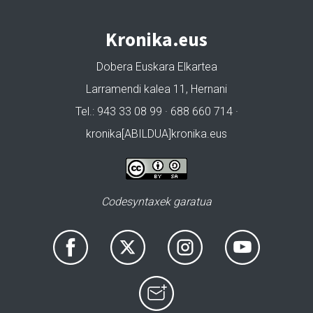
Kronika.eus
Dobera Euskara Elkartea
Larramendi kalea 11, Hernani
Tel.: 943 33 08 99 · 688 660 714 ·
kronika[ABILDUA]kronika.eus
Codesyntaxek garatua