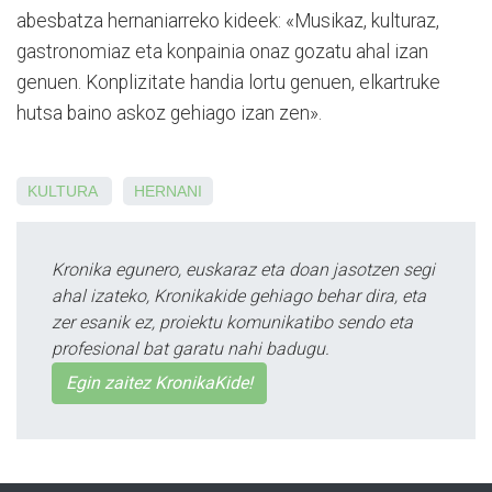
abesbatza hernaniarreko kideek: «Musikaz, kulturaz,
gastronomiaz eta konpainia onaz gozatu ahal izan
genuen. Konplizitate handia lortu genuen, elkartruke
hutsa baino askoz gehiago izan zen».
KULTURA
HERNANI
Kronika egunero, euskaraz eta doan jasotzen segi
ahal izateko, Kronikakide gehiago behar dira, eta
zer esanik ez, proiektu komunikatibo sendo eta
profesional bat garatu nahi badugu.
Egin zaitez KronikaKide!