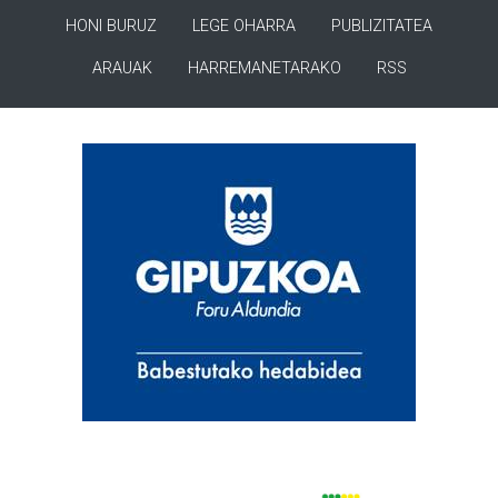
HONI BURUZ
LEGE OHARRA
PUBLIZITATEA
ARAUAK
HARREMANETARAKO
RSS