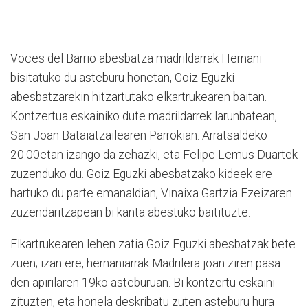
Voces del Barrio abesbatza madrildarrak Hernani
bisitatuko du asteburu honetan, Goiz Eguzki
abesbatzarekin hitzartutako elkartrukearen baitan.
Kontzertua eskainiko dute madrildarrek larunbatean,
San Joan Bataiatzailearen Parrokian. Arratsaldeko
20:00etan izango da zehazki, eta Felipe Lemus Duartek
zuzenduko du. Goiz Eguzki abesbatzako kideek ere
hartuko du parte emanaldian, Vinaixa Gartzia Ezeizaren
zuzendaritzapean bi kanta abestuko baitituzte.
Elkartrukearen lehen zatia Goiz Eguzki abesbatzak bete
zuen; izan ere, hernaniarrak Madrilera joan ziren pasa
den apirilaren 19ko asteburuan. Bi kontzertu eskaini
zituzten, eta honela deskribatu zuten asteburu hura