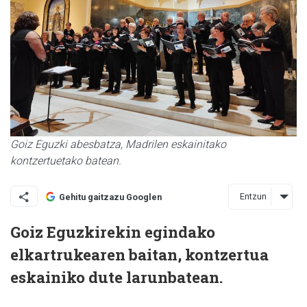
Goiz Eguzki abesbatza, Madrilen eskainitako
kontzertuetako batean.
Entzun
Gehitu gaitzazu Googlen
Goiz Eguzkirekin egindako
elkartrukearen baitan, kontzertua
eskainiko dute larunbatean.