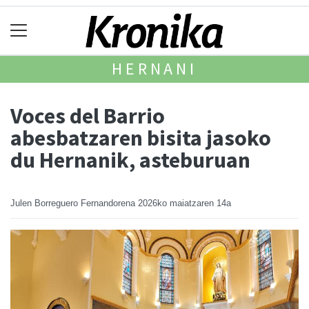
HERNANI
Voces del Barrio
abesbatzaren bisita jasoko
du Hernanik, asteburuan
Julen Borreguero Fernandorena
2026ko maiatzaren 14a