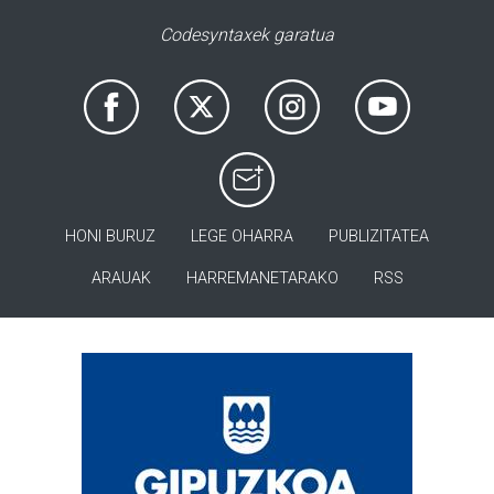
Codesyntaxek garatua
HONI BURUZ
LEGE OHARRA
PUBLIZITATEA
ARAUAK
HARREMANETARAKO
RSS