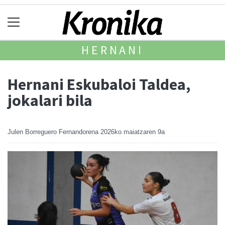
HERNANI
Hernani Eskubaloi Taldea,
jokalari bila
Julen Borreguero Fernandorena
2026ko maiatzaren 9a