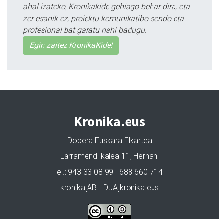
ahal izateko, Kronikakide gehiago behar dira, eta
zer esanik ez, proiektu komunikatibo sendo eta
profesional bat garatu nahi badugu.
Egin zaitez KronikaKide!
Kronika.eus
Dobera Euskara Elkartea
Larramendi kalea 11, Hernani
Tel.: 943 33 08 99 · 688 660 714 ·
kronika[ABILDUA]kronika.eus