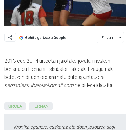
Entzun
Gehitu gaitzazu Googlen
2013 edo 2014 urteetan jaiotako jokalari nesken
beharra du Hernani Eskubaloi Taldeak. Ezaugarriak
betetzen dituen oro animatu dute apuntatzera,
hernanieskubaloia@gmail.com
helbidera idatzita.
KIROLA
HERNANI
Kronika egunero, euskaraz eta doan jasotzen segi