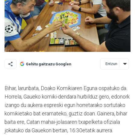
Entzun
Gehitu gaitzazu Googlen
Bihar, larunbata, Doako Komikiaren Eguna ospatuko da.
Horrela, Gaueko komiki-dendara hurbilduz gero, edonork
izango du aukera espreski egun horretarako sortutako
komikietako bat eramateko, guztiz doan. Gainera, bihar
baita ere, Catan mahai-jolasaren txapelketa ofiziala
jokatuko da Gauekon bertan, 16:30etatik aurrera.