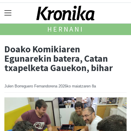
HERNANI
Doako Komikiaren
Egunarekin batera, Catan
txapelketa Gauekon, bihar
Julen Borreguero Fernandorena
2026ko maiatzaren 8a