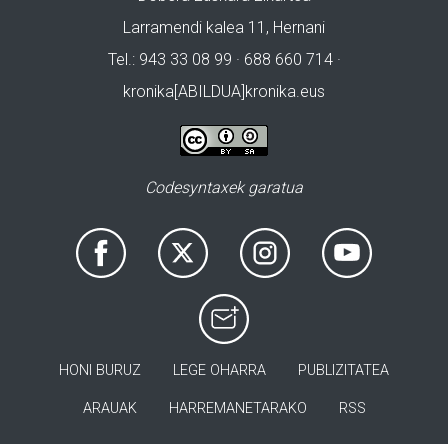
Larramendi kalea 11, Hernani
Tel.: 943 33 08 99 · 688 660 714 ·
kronika[ABILDUA]kronika.eus
Codesyntaxek garatua
HONI BURUZ
LEGE OHARRA
PUBLIZITATEA
ARAUAK
HARREMANETARAKO
RSS