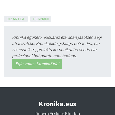
GIZARTEA
HERNANI
Kronika egunero, euskaraz eta doan jasotzen segi
ahal izateko, Kronikakide gehiago behar dira, eta
zer esanik ez, proiektu komunikatibo sendo eta
profesional bat garatu nahi badugu.
Egin zaitez KronikaKide!
Kronika.eus
Dobera Euskara Elkartea