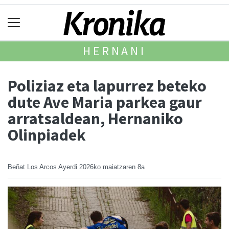
HERNANI
Poliziaz eta lapurrez beteko
dute Ave Maria parkea gaur
arratsaldean, Hernaniko
Olinpiadek
Beñat Los Arcos Ayerdi
2026ko maiatzaren 8a