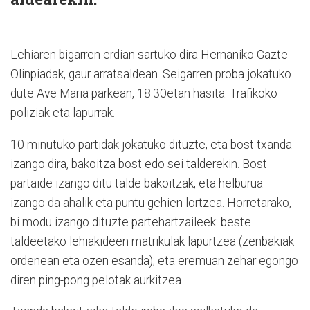
Lehiaren bigarren erdian sartuko dira Hernaniko Gazte
Olinpiadak, gaur arratsaldean. Seigarren proba jokatuko
dute Ave Maria parkean, 18:30etan hasita: Trafikoko
poliziak eta lapurrak.
10 minutuko partidak jokatuko dituzte, eta bost txanda
izango dira, bakoitza bost edo sei talderekin. Bost
partaide izango ditu talde bakoitzak, eta helburua
izango da ahalik eta puntu gehien lortzea. Horretarako,
bi modu izango dituzte partehartzaileek: beste
taldeetako lehiakideen matrikulak lapurtzea (zenbakiak
ordenean eta ozen esanda); eta eremuan zehar egongo
diren ping-pong pelotak aurkitzea.