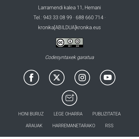
Larramendi kalea 11, Hernani
Tel.: 943 33 08 99 · 688 660 714 ·
kronika[ABILDUA]kronika.eus
Codesyntaxek garatua
HONI BURUZ
LEGE OHARRA
PUBLIZITATEA
ARAUAK
HARREMANETARAKO
RSS