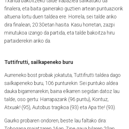
Txanda bakoitzeko talde ira­bazlea sailkatuko da
finalera, eta baita gainerako guztien artean puntuaziorik
altuena lortu duen taldea ere. Horrela, sei talde ariko
dira finalean, 20:30etan hasita. Kasu horretan, zazpi
minutukoa izango da partida, eta talde bakoitza hiru
partaiderekin ariko da.
Tuttifrutti, sailkapeneko buru
Aurreneko bost probak jokatuta, Tuttifrutti taldea dago
sailkapeneko buru, 106 punturekin. Sei puntuko aldea
dauka bigarrenarekin, baina elkarren segidan datoz lau
talde, oso gertu: Harrapazank (96 puntu), Kontuz,
Atxuak! (95), Autobus tragikoa (93) eta Apa tte! (93).
Gaurko probaren ondoren,
beste lau faltako dira:
Tobogana maiatzaren 16an, Zine gaua hilaren 29an,