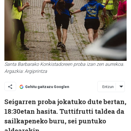
Santa Barbarako Konkistadoreen proba izan zen aurrekoa.
Argazkia: Argiprintza
Entzun
Gehitu gaitzazu Googlen
Seigarren proba jokatuko dute bertan,
18:30etan hasita. Tuttifrutti taldea da
sailkapeneko buru, sei puntuko
aldearekin.