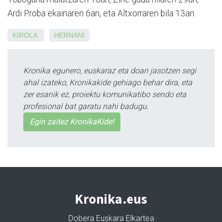
Ardi Proba ekainaren 6an, eta Altxorraren bila 13an.
KIROLA
HERNANI
Kronika egunero, euskaraz eta doan jasotzen segi
ahal izateko, Kronikakide gehiago behar dira, eta
zer esanik ez, proiektu komunikatibo sendo eta
profesional bat garatu nahi badugu.
Egin zaitez KronikaKide!
Kronika.eus
Dobera Euskara Elkartea