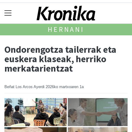
HERNANI
Ondorengotza tailerrak eta
euskera klaseak, herriko
merkatarientzat
Beñat Los Arcos Ayerdi
2026ko martxoaren 1a