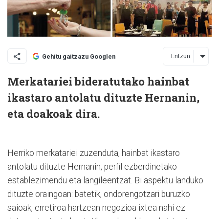
Entzun
Gehitu gaitzazu Googlen
Merkatariei bideratutako hainbat
ikastaro antolatu dituzte Hernanin,
eta doakoak dira.
Herriko merkatariei zuzenduta, hainbat ikastaro
antolatu dituzte Hernanin, perfil ezberdinetako
establezimendu eta langileentzat. Bi aspektu landuko
dituzte oraingoan: batetik, ondorengotzari buruzko
saioak, erretiroa hartzean negozioa ixtea nahi ez