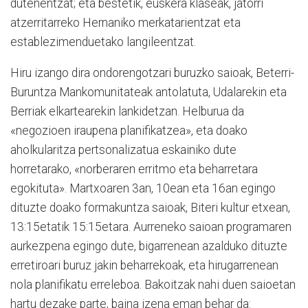
dutenentzat; eta bestetik, euskera klaseak, jatorri
atzerritarreko Hernaniko merkatarientzat eta
establezimenduetako langileentzat.
Hiru izango dira ondorengotzari buruzko saioak, Beterri-
Buruntza Mankomunitateak antolatuta, Udalarekin eta
Berriak elkartearekin lankidetzan. Helburua da
«negozioen iraupena planifikatzea», eta doako
aholkularitza pertsonalizatua eskainiko dute
horretarako, «norberaren erritmo eta beharretara
egokituta». Martxoaren 3an, 10ean eta 16an egingo
dituzte doako formakuntza saioak, Biteri kultur etxean,
13:15etatik 15:15etara. Aurreneko saioan programaren
aurkezpena egingo dute, bigarrenean azalduko dituzte
erretiroari buruz jakin beharrekoak, eta hirugarrenean
nola planifikatu erreleboa. Bakoitzak nahi duen saioetan
hartu dezake parte, baina izena eman behar da: