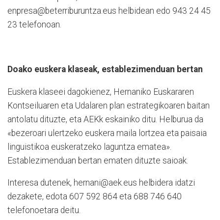
enpresa@beterriburuntza.eus helbidean edo 943 24 45
23 telefonoan.
Doako euskera klaseak, establezimenduan bertan
Euskera klaseei dagokienez, Hernaniko Euskararen
Kontseiluaren eta Udalaren plan estrategikoaren baitan
antolatu dituzte, eta AEKk eskainiko ditu. Helburua da
«bezeroari ulertzeko euskera maila lortzea eta paisaia
linguistikoa euskeratzeko laguntza ematea».
Establezimenduan bertan ematen dituzte saioak.
Interesa dutenek, hernani@aek.eus helbidera idatzi
dezakete, edota 607 592 864 eta 688 746 640
telefonoetara deitu.