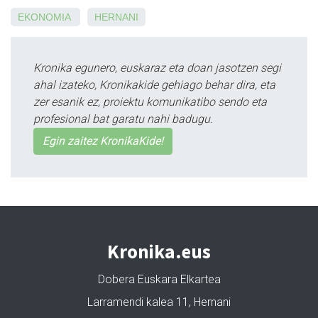
EKONOMIA
HERNANI
Kronika egunero, euskaraz eta doan jasotzen segi
ahal izateko, Kronikakide gehiago behar dira, eta
zer esanik ez, proiektu komunikatibo sendo eta
profesional bat garatu nahi badugu.
Egin zaitez KronikaKide!
Kronika.eus
Dobera Euskara Elkartea
Larramendi kalea 11, Hernani