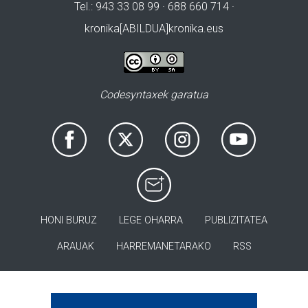
Tel.: 943 33 08 99 · 688 660 714 ·
kronika[ABILDUA]kronika.eus
Codesyntaxek garatua
HONI BURUZ
LEGE OHARRA
PUBLIZITATEA
ARAUAK
HARREMANETARAKO
RSS