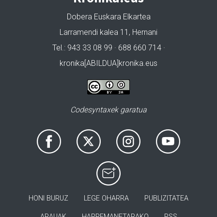
Dobera Euskara Elkartea
Larramendi kalea 11, Hernani
Tel.: 943 33 08 99 · 688 660 714 ·
kronika[ABILDUA]kronika.eus
Codesyntaxek garatua
HONI BURUZ
LEGE OHARRA
PUBLIZITATEA
ARAUAK
HARREMANETARAKO
RSS