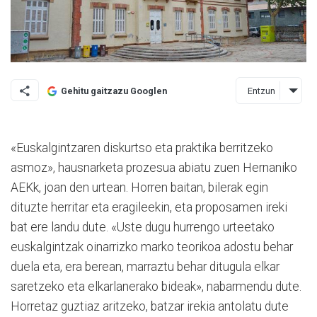
Entzun
Gehitu gaitzazu Googlen
«Euskalgintzaren diskurtso eta praktika berritzeko
asmoz», hausnarketa prozesua abiatu zuen Hernaniko
AEKk, joan den urtean. Horren baitan, bilerak egin
dituzte herritar eta eragileekin, eta proposamen ireki
bat ere landu dute. «Uste dugu hurrengo urteetako
euskalgintzak oinarrizko marko teorikoa adostu behar
duela eta, era berean, marraztu behar ditugula elkar
saretzeko eta elkarlanerako bideak», nabarmendu dute.
Horretaz guztiaz aritzeko, batzar irekia antolatu dute