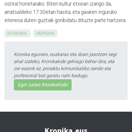
ostiral honetarako. Biteri kultur etxean izango da,
arratsaldeko 17:30etan hasita, eta gaiaren inguruko
interesa duten guztiak gonbidatu dituzte parte hartzera.
EUSKARA
HERNANI
Kronika egunero, euskaraz eta doan jasotzen segi
ahal izateko, Kronikakide gehiago behar dira, eta
zer esanik ez, proiektu komunikatibo sendo eta
profesional bat garatu nahi badugu.
Egin zaitez KronikaKide!
Kronika.eus