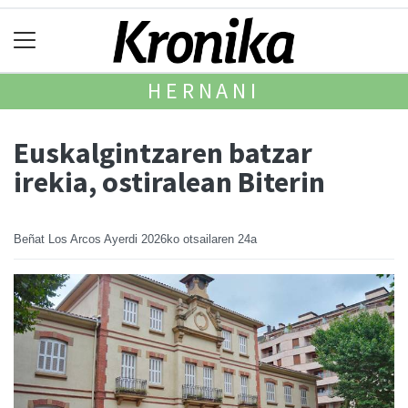
HERNANI
Euskalgintzaren batzar
irekia, ostiralean Biterin
Beñat Los Arcos Ayerdi
2026ko otsailaren 24a