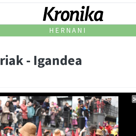
HERNANI
riak - Igandea