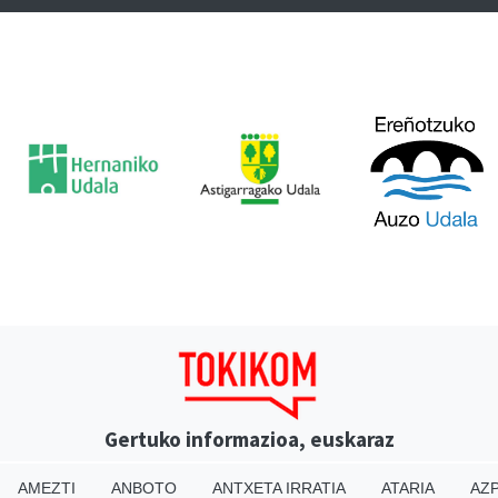
Gertuko informazioa, euskaraz
AMEZTI
ANBOTO
ANTXETA IRRATIA
ATARIA
AZP