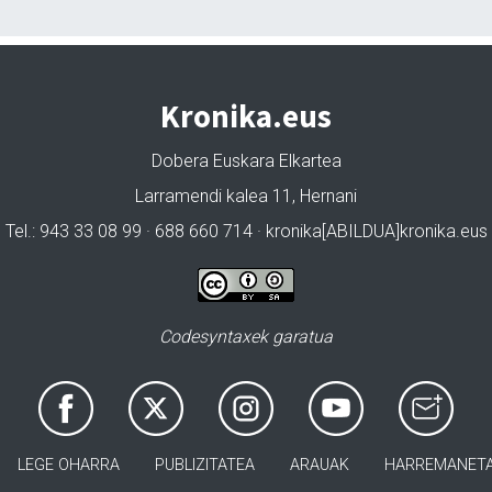
Kronika.eus
Dobera Euskara Elkartea
Larramendi kalea 11, Hernani
Tel.: 943 33 08 99 · 688 660 714 · kronika[ABILDUA]kronika.eus
Codesyntaxek garatua
LEGE OHARRA
PUBLIZITATEA
ARAUAK
HARREMANET