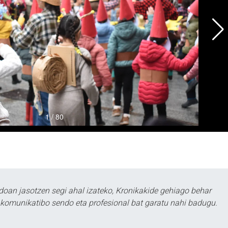
doan jasotzen segi ahal izateko, Kronikakide gehiago behar
tu komunikatibo sendo eta profesional bat garatu nahi badugu.