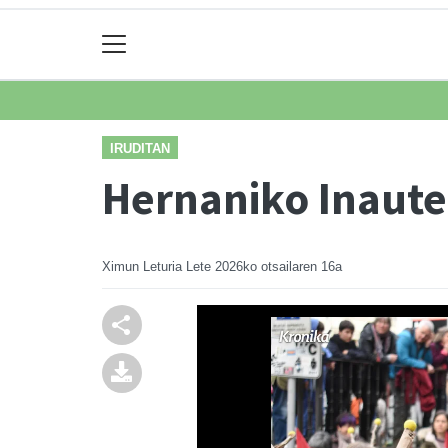
IRUDITAN
Hernaniko Inaute
Ximun Leturia Lete
2026ko otsailaren 16a