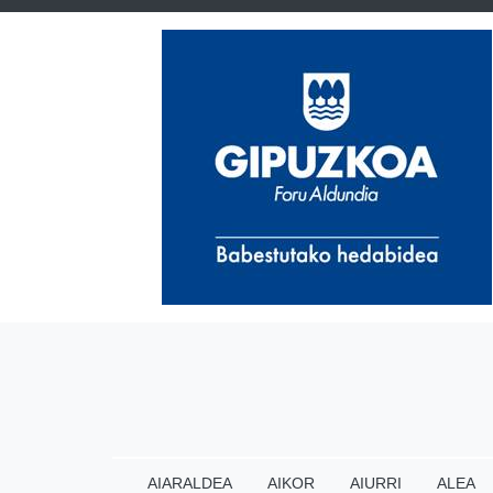
AIARALDEA
AIKOR
AIURRI
ALEA