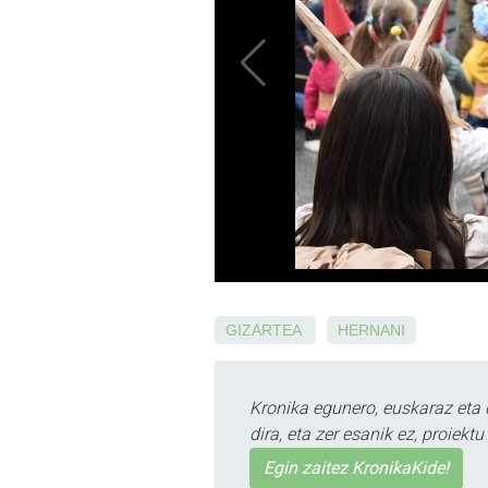
GIZARTEA
HERNANI
Kronika egunero, euskaraz eta 
dira, eta zer esanik ez, proiek
Egin zaitez KronikaKide!