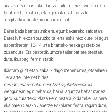
udazkenean hasitako dantza tailerrei ere: 'twerk'arekin
lotutako bi ikastaro, eta «gerriak eta bihotzak
mugitzeko» beste proposamen bat.
Baina bada berritasunik ere, egun bakarreko saioetan.
Batetik, hilekoari buruzko tailerra eskainiko dute, bi egun
ezberdinetan, 10-14 urte bitarteko neska gaztetxoei
zuzenduta. Eta bestetik, umore tailer bat ere prestatu
dute, ikuspegi feministatik.
Ikastaro guztietan, zabalik dago izenematea, otsailaren
1era arte, internet bidez:
hernani.eus/emakumeentzako-jabetze-eskola
webgunean egin behar da, baina laguntza behar izanez
gero Kulturarteko Plaza Feministara jo daiteke. Gainera,
ekainaren 5erako Ja­betze Eskolaren festa iragarri dute,