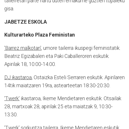
tailerretan parte hartu duten emakume guztien topaleku
gisa.
JABETZE ESKOLA
Kulturarteko Plaza Feministan
'Barrez malkotan'
,
umore tailerra ikuspegi feministatik.
Beatriz Egizabalen eta Paki Caballeroren eskutik.
Apirilak 18, 10:00-14:00.
DJ ikastaroa
,
Ostaizka Esteli Serraren eskutik. Apirilaren
14tik maiatzaren 19ra, astearteetan 18:30-20:30.
'Twerk'
ikastaroa,
Ikerne Mendietaren eskutik. Otsailak
28, martxoak 28, apirilak 25 eta maiatzak 9, 10:30-
13:30.
'Twerk'
sorkuntza tailerra,
Ikerne Mendietaren eskutik.