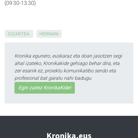
(09:30-13:30).
GIZARTEA
HERNANI
Kronika egunero, euskaraz eta doan jasotzen segi
ahal izateko, Kronikakide gehiago behar dira, eta
zer esanik ez, proiektu komunikatibo sendo eta
profesional bat garatu nahi badugu.
Egin zaitez KronikaKide!
Kronika.eus