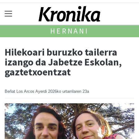
HERNANI
Hilekoari buruzko tailerra
izango da Jabetze Eskolan,
gaztetxoentzat
Beñat Los Arcos Ayerdi
2026ko urtarrilaren 23a