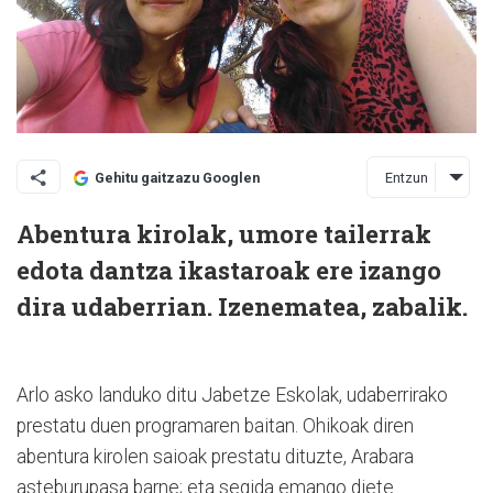
Entzun
Gehitu gaitzazu Googlen
Abentura kirolak, umore tailerrak
edota dantza ikastaroak ere izango
dira udaberrian. Izenematea, zabalik.
Arlo asko landuko ditu Jabetze Eskolak, udaberrirako
prestatu duen programaren baitan. Ohikoak diren
abentura kirolen saioak prestatu dituzte, Arabara
asteburupasa barne; eta segida emango diete