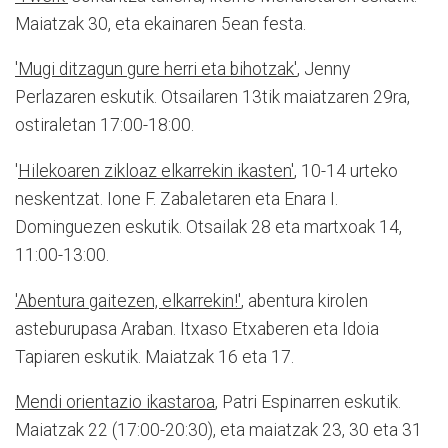
Maiatzak 30, eta ekainaren 5ean festa.
'Mugi ditzagun gure herri eta bihotzak'
,
Jenny
Perlazaren eskutik. Otsailaren 13tik maiatzaren 29ra,
ostiraletan 17:00-18:00.
'
Hilekoaren zikloaz elkarrekin ikasten'
,
10-14 urteko
neskentzat. Ione F. Zabaletaren eta Enara I.
Dominguezen eskutik. Otsailak 28 eta martxoak 14,
11:00-13:00.
'Abentura gaitezen, elkarrekin!'
,
abentura kirolen
asteburupasa Araban. Itxaso Etxaberen eta Idoia
Tapiaren eskutik. Maiatzak 16 eta 17.
Mendi orientazio ikastaroa
,
Patri Espinarren eskutik.
Maiatzak 22 (17:00-20:30), eta maiatzak 23, 30 eta 31