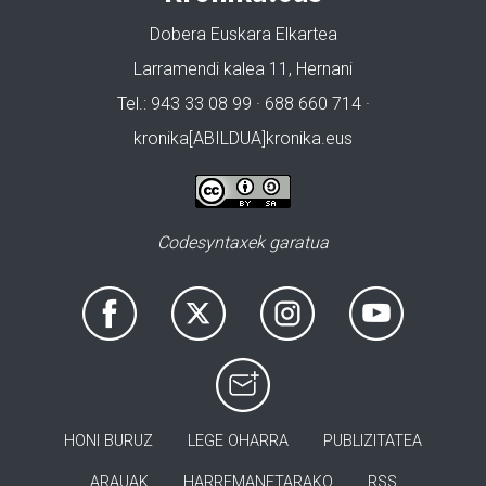
Dobera Euskara Elkartea
Larramendi kalea 11, Hernani
Tel.: 943 33 08 99 · 688 660 714 ·
kronika[ABILDUA]kronika.eus
Codesyntaxek garatua
HONI BURUZ
LEGE OHARRA
PUBLIZITATEA
ARAUAK
HARREMANETARAKO
RSS