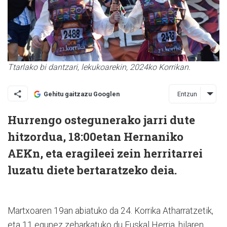
Ttarlako bi dantzari, lekukoarekin, 2024ko Korrikan.
Entzun
Gehitu gaitzazu Googlen
Hurrengo ostegunerako jarri dute
hitzordua, 18:00etan Hernaniko
AEKn, eta eragileei zein herritarrei
luzatu diete bertaratzeko deia.
Martxoaren 19an abiatuko da 24. Korrika Atharratzetik,
eta 11 egunez zeharkatuko du Euskal Herria, hilaren