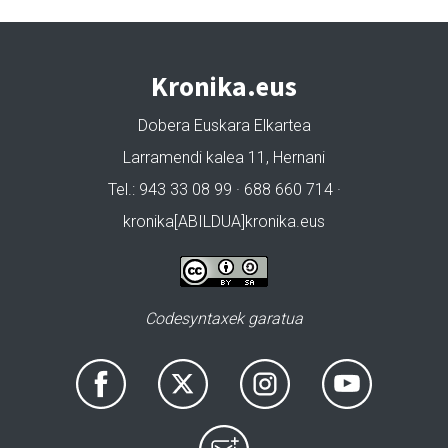
Kronika.eus
Dobera Euskara Elkartea
Larramendi kalea 11, Hernani
Tel.: 943 33 08 99 · 688 660 714 ·
kronika[ABILDUA]kronika.eus
Codesyntaxek garatua