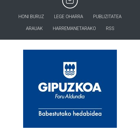
HONI BURUZ
LEGE OHARRA
PUBLIZITATEA
ARAUAK
HARREMANETARAKO
RSS