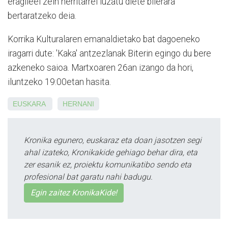
eragileei zein herritarrei luzatu diete bilerara
bertaratzeko deia.
Korrika Kulturalaren emanal­
dietako bat dagoeneko
iragarri dute: 'Kaka' antzezlanak Biterin egingo du bere
azkeneko saioa. Martxoaren 26an izango da hori,
iluntzeko 19:00etan hasita.
EUSKARA
HERNANI
Kronika egunero, euskaraz eta doan jasotzen segi
ahal izateko, Kronikakide gehiago behar dira, eta
zer esanik ez, proiektu komunikatibo sendo eta
profesional bat garatu nahi badugu.
Egin zaitez KronikaKide!