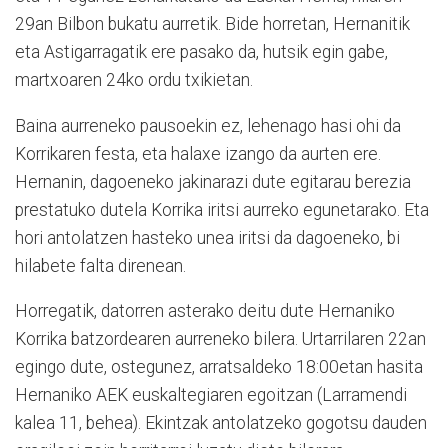
29an Bilbon bukatu aurretik. Bide horretan, Hernanitik
eta Astigarragatik ere pasako da, hutsik egin gabe,
martxoaren 24ko ordu txikietan
.
Baina aurreneko pausoekin ez, lehenago hasi ohi da
Korrikaren festa, eta halaxe izango da aurten ere.
Hernanin, dagoeneko jakinarazi dute egitarau berezia
prestatuko dutela Korrika iritsi aurreko egunetarako. Eta
hori antolatzen hasteko unea iritsi da dagoeneko, bi
hilabete falta direnean.
Horregatik, datorren asterako deitu dute Hernaniko
Korrika batzordearen aurreneko bilera. Urtarrilaren 22an
egingo dute, ostegunez, arratsaldeko 18:00etan hasita
Hernaniko AEK euskalte­giaren egoitzan (Larramendi
kalea 11, behea). Ekintzak antolatzeko gogotsu dauden