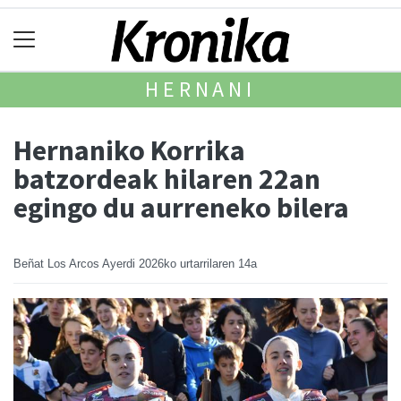
HERNANI
Hernaniko Korrika
batzordeak hilaren 22an
egingo du aurreneko bilera
Beñat Los Arcos Ayerdi
2026ko urtarrilaren 14a