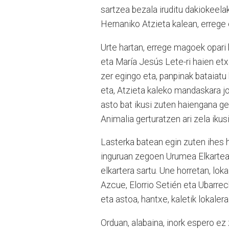
sartzea bezala iruditu dakiokeela
Hernaniko Atzieta kalean, errege
Urte hartan, errege magoek opari 
eta María Jesús Lete-ri haien etx
zer egingo eta, panpinak bataiatu
eta, Atzieta kaleko mandaskara j
asto bat ikusi zuten haiengana ge
Animalia gerturatzen ari zela ikusi
Lasterka batean egin zuten ihes 
inguruan zegoen Urumea Elkartean 
elkartera sartu. Une horretan, loka
Azcue, Elorrio Setién eta Ubarrec
eta astoa, hantxe, kaletik lokalera
Orduan, alabaina, inork espero ez 