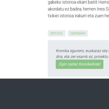
gabeko istorioa ekarri baitit Her
akordatu ez badira, hemen Ines S
txikiei istorioa irakurri eta zuen 
IRITZIA
HERNANI
Kronika egunero, euskaraz eta 
dira, eta zer esanik ez, proiek
Egin zaitez KronikaKide!