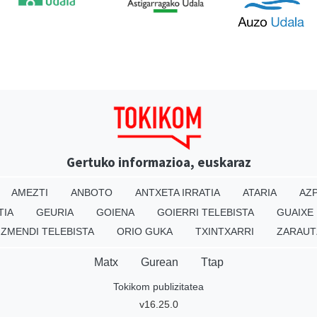
Gertuko informazioa, euskaraz
AMEZTI
ANBOTO
ANTXETA IRRATIA
ATARIA
AZP
TIA
GEURIA
GOIENA
GOIERRI TELEBISTA
GUAIXE
IZMENDI TELEBISTA
ORIO GUKA
TXINTXARRI
ZARAUT
Matx
Gurean
Ttap
Tokikom publizitatea
v16.25.0