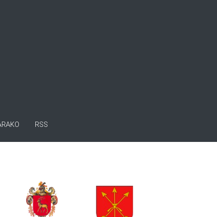
ARAKO
RSS