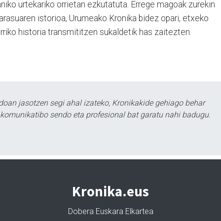
naniko urtekariko orrietan ezkutatuta. Errege magoak zurekin
arasuaren istorioa, Urumeako Kronika bidez opari, etxeko
herriko historia transmititzen sukaldetik has zaitezten.
doan jasotzen segi ahal izateko, Kronikakide gehiago behar
tu komunikatibo sendo eta profesional bat garatu nahi badugu.
Kronika.eus
Dobera Euskara Elkartea