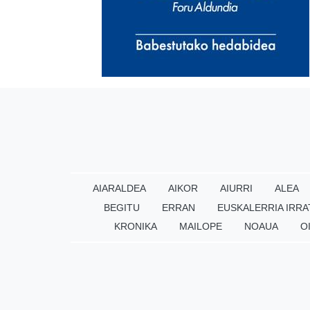
AIARALDEA
AIKOR
AIURRI
ALEA
BEGITU
ERRAN
EUSKALERRIA IRRA
KRONIKA
MAILOPE
NOAUA
O