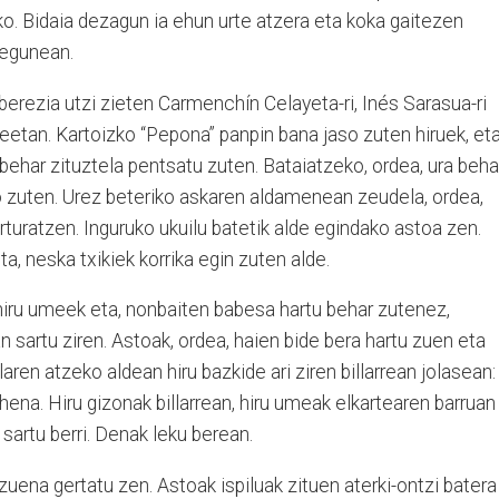
ko. Bidaia dezagun ia ehun urte atzera eta koka gaitezen
 egunean.
berezia utzi zieten Carmenchín Celayeta-ri, Inés Sarasua-ri
eetan. Kartoizko “Pepona” panpin bana jaso zuten hiruek, et
 behar zituztela pentsatu zuten. Bataiatzeko, ordea, ura beha
o zuten. Urez beteriko askaren aldamenean zeudela, ordea,
rturatzen. Inguruko ukuilu batetik alde egindako astoa zen.
ta, neska txikiek korrika egin zuten alde.
hiru umeek eta, nonbaiten babesa hartu behar zutenez,
sartu ziren. Astoak, ordea, haien bide bera hartu zuen eta
laren atzeko aldean hiru bazkide ari ziren billarrean jolasean: 
hena. Hiru gizonak billarrean, hiru umeak elkartearen barruan
 sartu berri. Denak leku berean.
zuena gertatu zen. Astoak ispiluak zituen aterki-ontzi batera