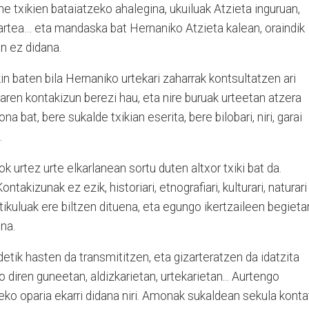
e txikien bataiatzeko ahalegina, ukuiluak Atzieta inguruan,
rtea… eta mandaska bat Hernaniko Atzieta kalean, oraindik
n ez didana.
in baten bila Hernaniko urtekari zaharrak kontsultatzen ari
uaren kontakizun berezi hau, eta nire buruak urteetan atzera
a bat, bere sukalde txikian eserita, bere bilobari, niri, garai
.
k urtez urte elkarlanean sortu duten altxor txiki bat da.
ontakizunak ez ezik, historiari, etnografiari, kulturari, naturari
rtikuluak ere biltzen dituena, eta egungo ikertzaileen begietar
ena.
etik hasten da transmititzen, eta gizarteratzen da idatzita
o diren guneetan, aldizkarietan, urtekarietan... Aurtengo
ko oparia ekarri didana niri. Amonak sukaldean sekula konta