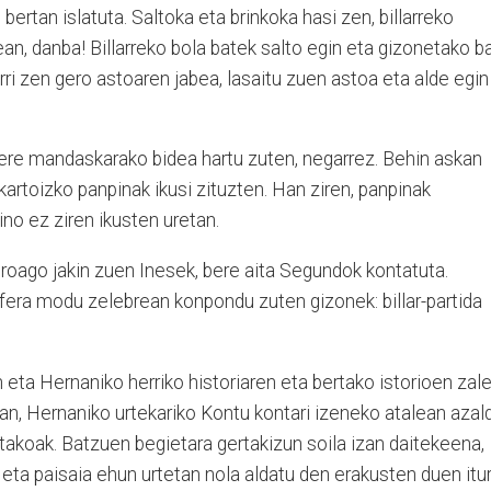
bertan islatuta. Saltoka eta brinkoka hasi zen, billarreko
an, danba! Billarreko bola batek salto egin eta gizonetako ba
rri zen gero astoaren jabea, lasaitu zuen astoa eta alde egin
a ere mandaskarako bidea hartu zuten, negarrez. Behin askan
kartoizko panpinak ikusi zituzten. Han ziren, panpinak
ino ez ziren ikusten uretan.
roago jakin zuen Inesek, bere aita Segundok kontatuta.
afera modu zelebrean konpondu zuten gizonek: billar-partida
 eta Hernaniko herriko historiaren eta bertako istorioen zal
an, Hernaniko urtekariko Kontu kontari izeneko atalean azal
takoak. Batzuen begietara gertakizun soila izan daitekeena,
 eta paisaia ehun urtetan nola aldatu den erakusten duen itur