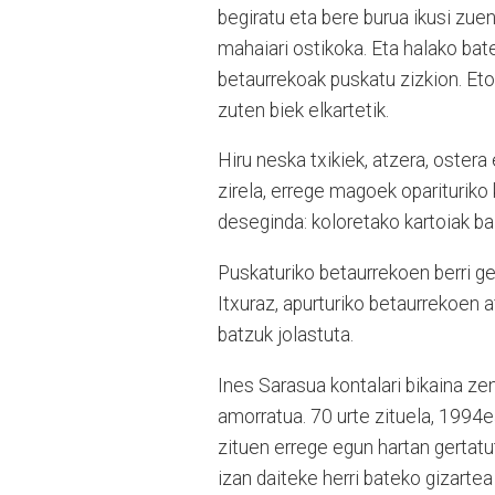
begiratu eta bere burua ikusi zuen 
mahaiari ostikoka. Eta halako bate
betaurrekoak puskatu zizkion. Eto
zuten biek elkartetik.
Hiru neska txikiek, atzera, oster
zirela, errege magoek oparituriko 
deseginda: koloretako kartoiak ba
Puskaturiko betaurrekoen berri ge
Itxuraz, apurturiko betaurrekoen 
batzuk jolastuta.
Ines Sarasua kontalari bikaina zen
amorratua. 70 urte zituela, 1994e
zituen errege egun hartan gertatu
izan daiteke herri bateko gizartea