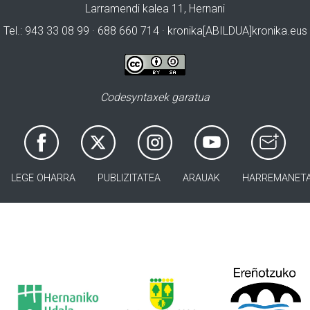
Larramendi kalea 11, Hernani
Tel.: 943 33 08 99 · 688 660 714 · kronika[ABILDUA]kronika.eus
Codesyntaxek garatua
LEGE OHARRA
PUBLIZITATEA
ARAUAK
HARREMANET