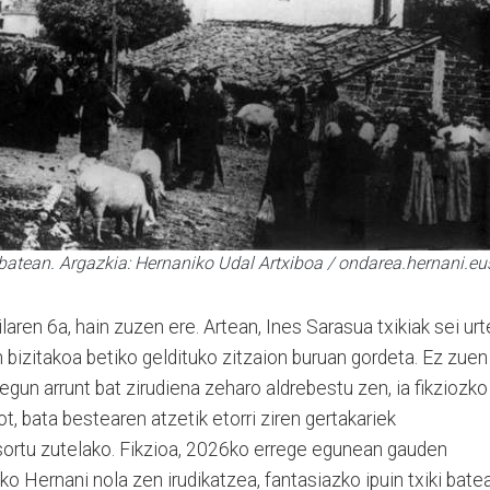
 batean. Argazkia: Hernaniko Udal Artxiboa / ondarea.hernani.eu
aren 6a, hain zuzen ere. Artean, Ines Sarasua txikiak sei urt
n bizitakoa betiko geldituko zitzaion buruan gordeta. Ez zuen
egun arrunt bat zirudiena zeharo aldrebestu zen, ia fikziozko
ot, bata bestearen atzetik etorri ziren gertakariek
 sortu zutelako. Fikzioa, 2026ko errege egunean gauden
ko Hernani nola zen irudikatzea, fantasiazko ipuin txiki bate