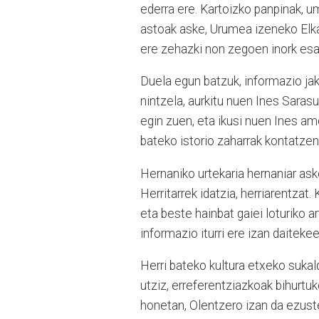
ederra ere. Kartoizko panpinak, um
astoak aske, Urumea izeneko Elka
ere zehazki non zegoen inork esa
Duela egun batzuk, informazio jak
nintzela, aurkitu nuen Ines Saras
egin zuen, eta ikusi nuen Ines amon
bateko istorio zaharrak kontatzen
Hernaniko urtekaria hernaniar asko
Herritarrek idatzia, herriarentzat. K
eta beste hainbat gaiei loturiko a
informazio iturri ere izan daiteke
Herri bateko kultura etxeko sukald
utziz, erreferentziazkoak bihurtuk
honetan, Olentzero izan da ezuste