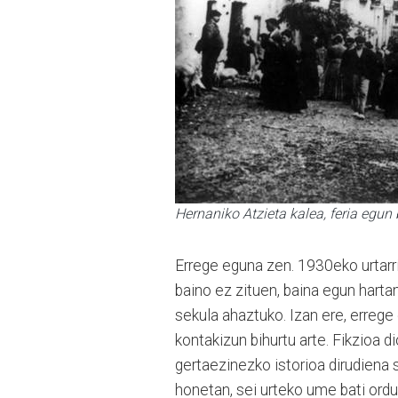
Hernaniko Atzieta kalea, feria egun
Errege eguna zen. 1930eko urtarril
baino ez zituen, baina egun harta
sekula ahaztuko. Izan ere, errege 
kontakizun bihurtu arte. Fikzioa di
gertaezinezko istorioa dirudiena
honetan, sei urteko ume bati ordu