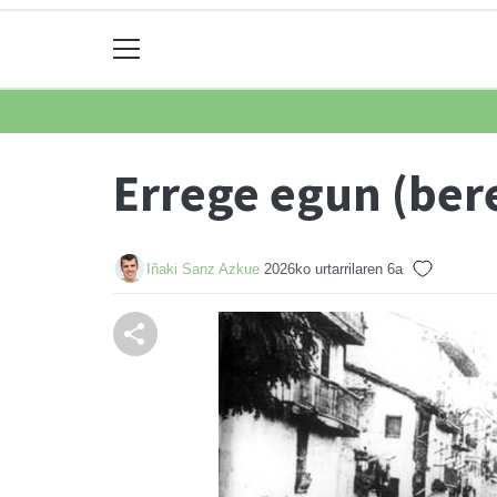
Errege egun (bere
Iñaki Sanz Azkue
2026ko urtarrilaren 6a