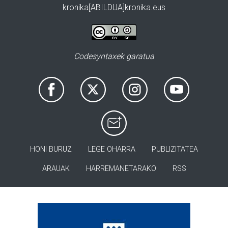
kronika[ABILDUA]kronika.eus
Codesyntaxek garatua
HONI BURUZ
LEGE OHARRA
PUBLIZITATEA
ARAUAK
HARREMANETARAKO
RSS