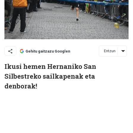
Entzun
Gehitu gaitzazu Googlen
Ikusi hemen Hernaniko San
Silbestreko sailkapenak eta
denborak!