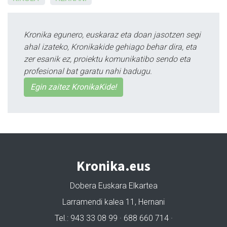
Kronika egunero, euskaraz eta doan jasotzen segi
ahal izateko, Kronikakide gehiago behar dira, eta
zer esanik ez, proiektu komunikatibo sendo eta
profesional bat garatu nahi badugu.
Egin zaitez KronikaKide!
Kronika.eus
Dobera Euskara Elkartea
Larramendi kalea 11, Hernani
Tel.: 943 33 08 99 · 688 660 714 ·