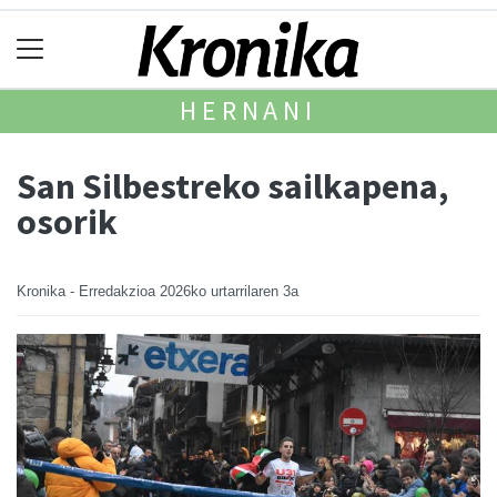
HERNANI
San Silbestreko sailkapena,
osorik
Kronika - Erredakzioa
2026ko urtarrilaren 3a