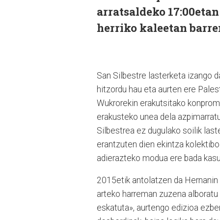
arratsaldeko 17:00etan
herriko kaleetan barre
San Silbestre lasterketa izango 
hitzordu hau eta aurten ere Palest
Wukrorekin erakutsitako konpromis
erakusteko unea dela azpimarratu
Silbestrea ez dugulako soilik last
erantzuten dien ekintza kolektibo g
adierazteko modua ere bada kasu 
2015etik antolatzen da Hernanin 
arteko harreman zuzena alboratu n
eskatuta», aurtengo edizioa ezber