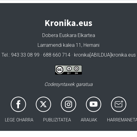
Kronika.eus
Dobera Euskara Elkartea
Larramendi kalea 11, Hernani
Tel.: 943 33 08 99 · 688 660 714 · kronika[ABILDUA]kronika.eus
Codesyntaxek garatua
LEGE OHARRA
PUBLIZITATEA
ARAUAK
HARREMANET