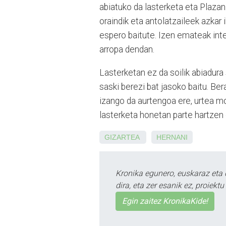
abiatuko da lasterketa eta Plaza
oraindik eta antolatzaileek azkar 
espero baitute. Izen emateak inte
arropa dendan.
Lasterketan ez da soilik abiadura
saski berezi bat jasoko baitu. Ber
izango da aurtengoa ere, urtea 
lasterketa honetan parte hartzen d
GIZARTEA
HERNANI
Kronika egunero, euskaraz eta 
dira, eta zer esanik ez, proiek
Egin zaitez KronikaKide!