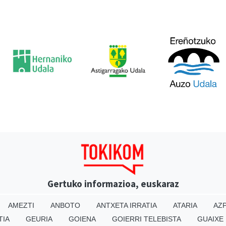
Gertuko informazioa, euskaraz
AMEZTI
ANBOTO
ANTXETA IRRATIA
ATARIA
AZP
TIA
GEURIA
GOIENA
GOIERRI TELEBISTA
GUAIXE