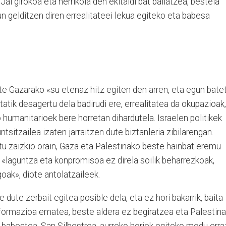
Jai girokoa eta herrikoia den ekitaldi bat baliatzea, bestela
n gelditzen diren errealitateei lekua egiteko eta babesa
te Gazarako «su etenaz hitz egiten den arren, eta egun batet
tik desagertu dela badirudi ere, errealitatea da okupazioak,
 humanitarioek bere horretan dihardutela. Israelen politikek
tsitzailea izaten jarraitzen dute biztanleria zibilarengan.
itu zaizkio orain, Gaza eta Palestinako beste hainbat eremu
, «laguntza eta konpromisoa ez direla soilik beharrezkoak,
oak», diote antolatzaileek.
 dute zerbait egitea posible dela, eta ez hori bakarrik, baita
informazioa ematea, beste aldera ez begiratzea eta Palestin