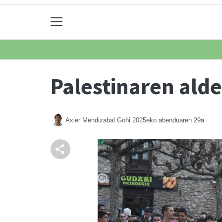
Palestinaren ald
Axier Mendizabal Goñi
2025eko abenduaren 29a