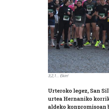
3,2,1... Ekin!
Urteroko legez, San Si
urtea Hernaniko korrik
aldeko konpromisoan b