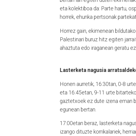
bertan lan egiten duten ekimenak
eta kolektiboa da: Parte hartu, osp
horrek, ehunka pertsonak partekatu
Horrez gain, ekimenean bildutako 
Palestinari buruz hitz egiten jarra
ahaztuta edo iraganean geratu ez d
Lasterketa nagusia arratsalde
Honen aurretik, 16:30tan, 0-8 urte
eta 16:45etan, 9-11 urte bitartek
gaztetxoek ez dute izena eman be
egunean bertan.
17:00etan beraz, lasterketa nagusi
izango dituzte korrikalariek, herri