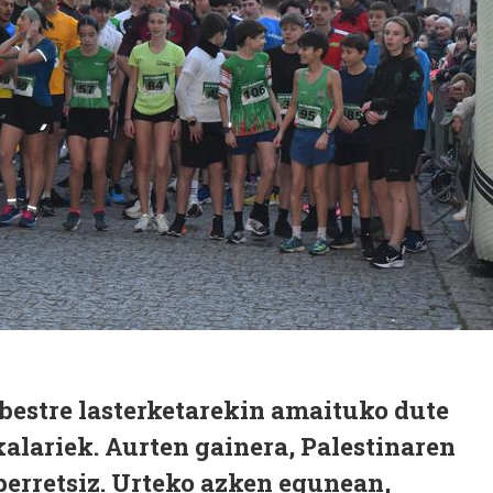
lbestre lasterketarekin amaituko dute
alariek. Aurten gainera, Palestinaren
erretsiz. Urteko azken egunean,