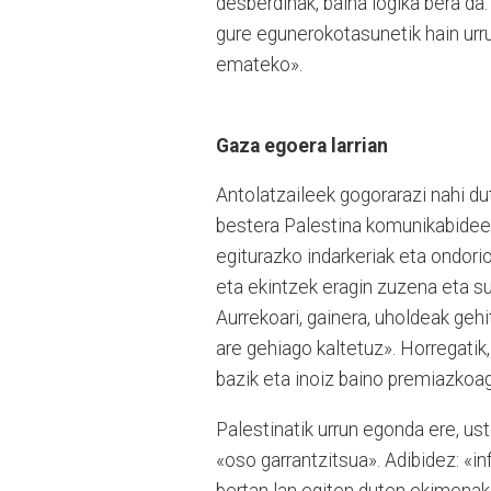
desberdinak, baina logika bera da: 
gure egunerokotasunetik hain urru
emateko».
Gaza egoera larrian
Antolatzaileek gogorarazi nahi du
bestera Palestina komunikabideeta
egiturazko indarkeriak eta ondorio
eta ekintzek eragin zuzena eta sun
Aurrekoari, gainera, uholdeak geh
are gehiago kaltetuz». Horregatik
bazik eta inoiz baino premiazkoag
Palestinatik urrun egonda ere, uste
«oso garrantzitsua». Adibidez: «