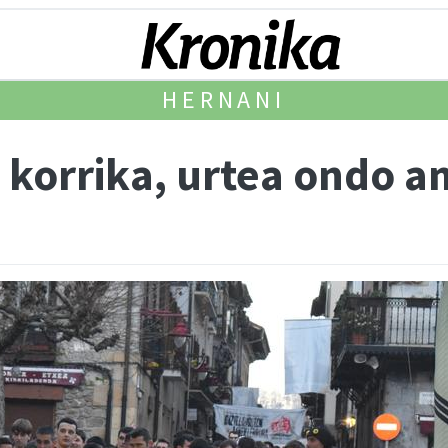
HERNANI
e korrika, urtea ondo 