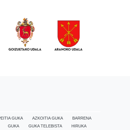
EITIA GUKA
AZKOITIA GUKA
BARRENA
GUKA
GUKA TELEBISTA
HIRUKA