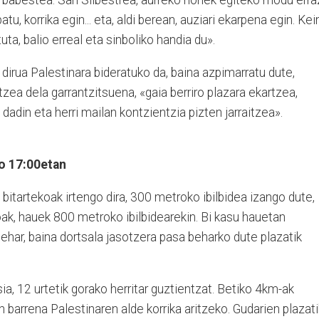
 babestea. San Silbestrea, aurreko horiek egiteko modu erra
atu, korrika egin... eta, aldi berean, auziari ekarpena egin. Kei
ta, balio erreal eta sinboliko handia du».
dirua Palestinara bideratuko da, baina azpimarratu dute,
itzea dela garrantzitsuena, «gaia berriro plazara ekartzea,
adin eta herri mailan kontzientzia pizten jarraitzea».
ko 17:00etan
 bitartekoak irtengo dira, 300 metroko ibilbidea izango dute,
oak, hauek 800 metroko ibilbidearekin. Bi kasu hauetan
har, baina dortsala jasotzera pasa beharko dute plazatik
a, 12 urtetik gorako herritar guztientzat. Betiko 4km-ak
an barrena Palestinaren alde korrika aritzeko. Gudarien plazati