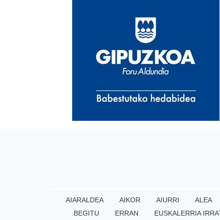
AIARALDEA
AIKOR
AIURRI
ALEA
BEGITU
ERRAN
EUSKALERRIA IRRA