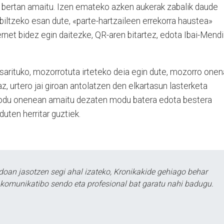
n bertan amaitu. Izen emateko azken aukerak zabalik daude
ibiltzeko esan dute, «parte-hartzaileen errekorra haustea»
rnet bidez egin daitezke, QR-aren bitartez, edota Ibai-Mendi
 sarituko, mozorrotuta irteteko deia egin dute, mozorro onen
az, urtero jai giroan antolatzen den elkartasun lasterketa
modu onenean amaitu dezaten modu batera edota bestera
uten herritar guztiek.
doan jasotzen segi ahal izateko, Kronikakide gehiago behar
tu komunikatibo sendo eta profesional bat garatu nahi badugu.