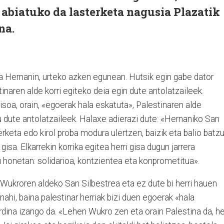
 abiatuko da lasterketa nagusia Plazatik
na.
da Hernanin, urteko azken egunean. Hutsik egin gabe dator
inaren alde korri egiteko deia egin dute antolatzaileek.
oa, orain, «egoerak hala eskatuta», Palestinaren alde
 dute antolatzaileek. Halaxe adierazi dute: «Hernaniko San
erketa edo kirol proba modura ulertzen, baizik eta balio batz
isa. Elkarrekin korrika egitea herri gisa dugun jarrera
honetan: solidarioa, kontzientea eta konprometitua».
Wukroren aldeko San Silbestrea eta ez dute bi herri hauen
ahi, baina palestinar herriak bizi duen egoerak «hala
dina izango da. «Lehen Wukro zen eta orain Palestina da, he