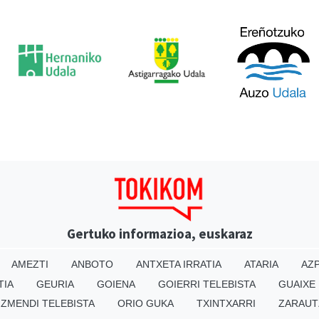
Gertuko informazioa, euskaraz
AMEZTI
ANBOTO
ANTXETA IRRATIA
ATARIA
AZP
TIA
GEURIA
GOIENA
GOIERRI TELEBISTA
GUAIXE
IZMENDI TELEBISTA
ORIO GUKA
TXINTXARRI
ZARAUT