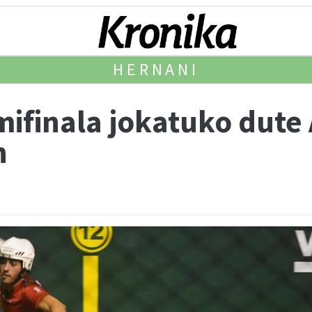
HERNANI
ifinala jokatuko dute 
n