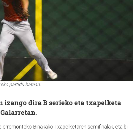
rreko partidu batean.
n izango dira B serieko eta txapelketa
Galarretan.
te erremonteko Binakako Txapelketaren semifinalak, eta bi