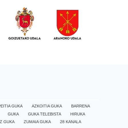
EITIA GUKA
AZKOITIA GUKA
BARRENA
GUKA
GUKA TELEBISTA
HIRUKA
Z GUKA
ZUMAIA GUKA
28 KANALA