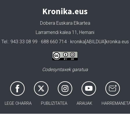
Kronika.eus
Dobera Euskara Elkartea
Larramendi kalea 11, Hernani
Tel.: 943 33 08 99 · 688 660 714 · kronika[ABILDUA]kronika.eus
Codesyntaxek garatua
LEGE OHARRA
PUBLIZITATEA
ARAUAK
HARREMANET