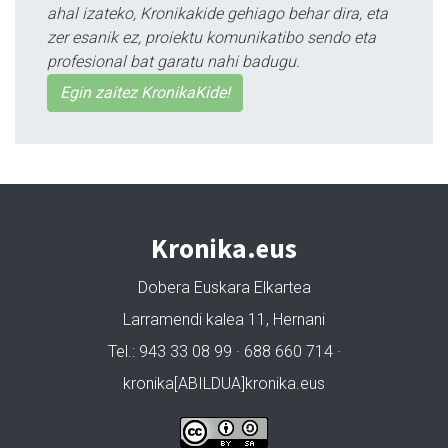
ahal izateko, Kronikakide gehiago behar dira, eta
zer esanik ez, proiektu komunikatibo sendo eta
profesional bat garatu nahi badugu.
Egin zaitez KronikaKide!
Kronika.eus
Dobera Euskara Elkartea
Larramendi kalea 11, Hernani
Tel.: 943 33 08 99 · 688 660 714 ·
kronika[ABILDUA]kronika.eus