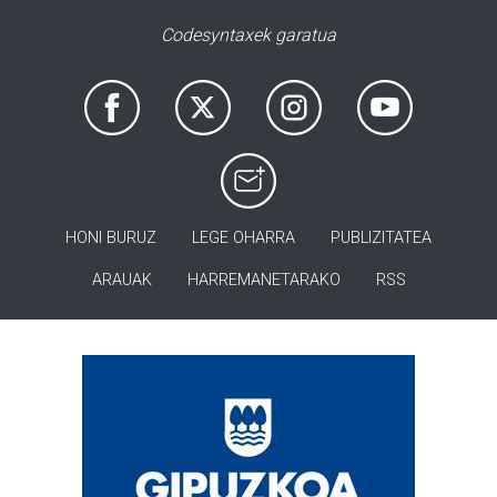
Codesyntaxek garatua
HONI BURUZ
LEGE OHARRA
PUBLIZITATEA
ARAUAK
HARREMANETARAKO
RSS