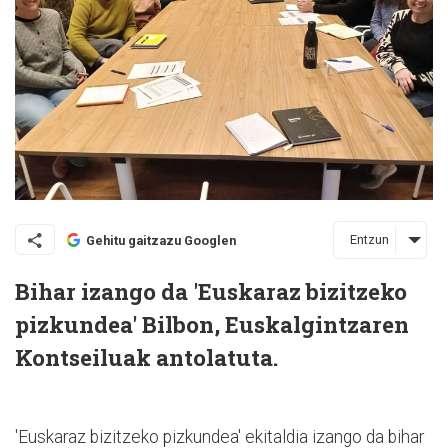
Entzun
Gehitu gaitzazu Googlen
Bihar izango da 'Euskaraz bizitzeko
pizkundea' Bilbon, Euskalgintzaren
Kontseiluak antolatuta.
'Euskaraz bizitzeko pizkundea' ekitaldia izango da bihar