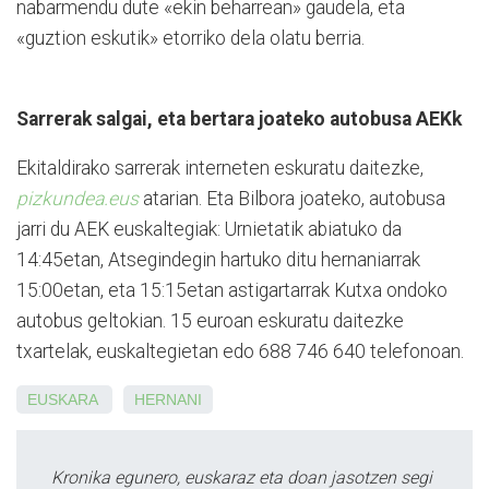
nabarmendu dute
«
ekin beharrean
»
gaudela, eta
«
guztion eskutik
»
etorriko dela olatu berria.
Sarrerak salgai, eta bertara joateko autobusa AEKk
Ekitaldirako sarrerak interneten eskuratu daitezke,
pizkundea.eus
atarian. Eta Bilbora joateko, autobusa
jarri du AEK euskaltegiak
:
Urnietatik abiatuko da
14
:
45etan, Atsegindegin hartuko ditu hernaniarrak
15
:
00etan, eta 15
:
15etan astigartarrak Kutxa ondoko
autobus geltokian. 15 euroan eskuratu
daitezke
txartelak, euskaltegietan
edo 688 746 640 telefonoan.
EUSKARA
HERNANI
Kronika egunero, euskaraz eta doan jasotzen segi