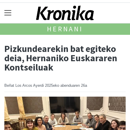
HERNANI
Pizkundearekin bat egiteko
deia, Hernaniko Euskararen
Kontseiluak
Beñat Los Arcos Ayerdi
2025eko abenduaren 26a