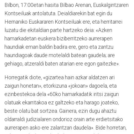
Bilbon, 17
:
00etan hasita Bilbao Arenan, Euskalgintzaren
Kontseiluak an­tolatuta. Deialdiarekin bat egin du
Hernaniko Euskararen Kontseiluak ere, eta herritarrei
luzatu die ekitaldian parte hartzeko deia
:
«
Azken
hamarkadetan euskera biziberritzeko aurrerapen
haundiak eman baldin badira ere, gero eta zantzu
haundiagoak daude motelaldi batean gaudela
;
are
gehiago, atzeraldi baten atarian ere egon gaitezke
»
.
Horregatik diote,
«
gizartea hain azkar aldatzen ari
zaigun honetan
»
, etorkizuna
«
jokoan
»
da­goela, eta
ezinbestekoa dela
«
60ko hamarkadatik iritsi zaigun
olatuak ekarritakoa ez galtzeko eta harago joateko,
beste olatu bat sortzea. Gainera, ezin dugu ahaztu
oldarraldi judizialaren ondorioz orain arte erdietsitako
aurrerapen asko ere zalantzan daudela
»
. Bide horre
tan,