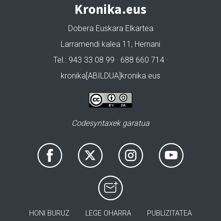
Kronika.eus
Dobera Euskara Elkartea
Larramendi kalea 11, Hernani
Tel.: 943 33 08 99 · 688 660 714 ·
kronika[ABILDUA]kronika.eus
Codesyntaxek garatua
HONI BURUZ
LEGE OHARRA
PUBLIZITATEA