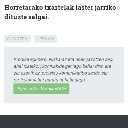
Horretarako txartelak laster jarriko
dituzte salgai.
GIZARTEA
HERNANI
Kronika egunero, euskaraz eta doan jasotzen segi
ahal izateko, Kronikakide gehiago behar dira, eta
zer esanik ez, proiektu komunikatibo sendo eta
profesional bat garatu nahi badugu.
Egin zaitez KronikaKide!