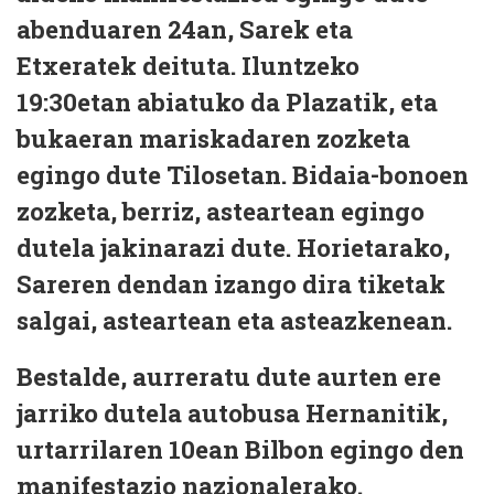
abenduaren 24an, Sarek eta
Etxeratek deituta. Iluntzeko
19:30etan abiatuko da Plazatik, eta
bukaeran mariskadaren zozketa
egingo dute Tilosetan. Bidaia-bonoen
zozketa, berriz, asteartean egingo
dutela jakinarazi dute. Horietarako,
Sareren dendan izango dira tiketak
salgai, asteartean eta asteazkenean.
Bestalde, aurreratu dute aurten ere
jarriko dutela autobusa Hernanitik,
urtarrilaren 10ean Bilbon egingo den
manifestazio nazionalerako.