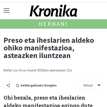
HERNANI
Preso eta iheslarien aldeko
ohiko manifestazioa,
asteazken iluntzean
Beñat Los Arcos Ayerdi
2025eko abenduaren 21a
Entzun
Gehitu gaitzazu Googlen
Ohi bezala, preso eta iheslarien
aldeko manifestazioa egingo dute