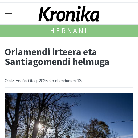
HERNANI
Oriamendi irteera eta
Santiagomendi helmuga
Olatz Egaña Otegi
2025eko abenduaren 13a