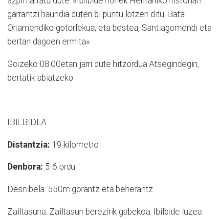
azpimarratu dute: «Ibilbide honek Hernaniko historian
garrantzi haundia duten bi puntu lotzen ditu. Bata
Oriamendiko gotorlekua; eta bestea, Santiagomendi eta
bertan dagoen ermita».
Goizeko 08:00etan jarri dute hitzordua Atsegindegin,
bertatik abiatzeko.
IBILBIDEA
Distantzia:
19 kilometro
Denbora:
5-6 ordu
Desnibela:
550m gorantz eta beherantz
Zailtasuna:
Zailtasun berezirik gabekoa. Ibilbide luzea