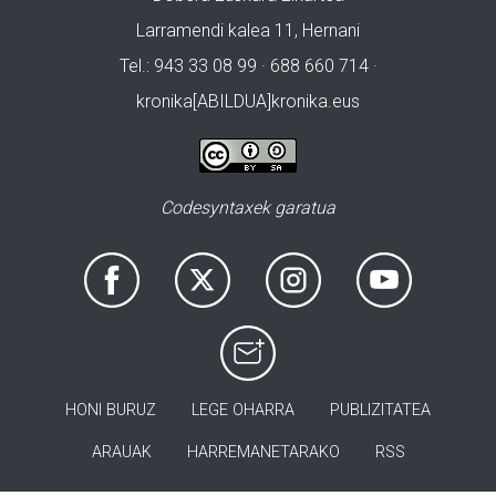
Larramendi kalea 11, Hernani
Tel.: 943 33 08 99 · 688 660 714 ·
kronika[ABILDUA]kronika.eus
Codesyntaxek garatua
HONI BURUZ
LEGE OHARRA
PUBLIZITATEA
ARAUAK
HARREMANETARAKO
RSS