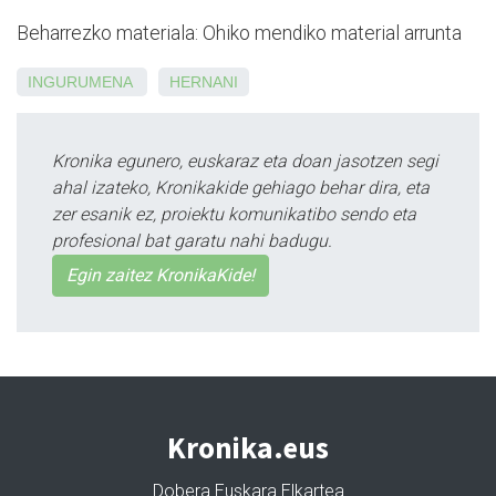
Beharrezko materiala:
Ohiko mendiko material arrunta
INGURUMENA
HERNANI
Kronika egunero, euskaraz eta doan jasotzen segi
ahal izateko, Kronikakide gehiago behar dira, eta
zer esanik ez, proiektu komunikatibo sendo eta
profesional bat garatu nahi badugu.
Egin zaitez KronikaKide!
Kronika.eus
Dobera Euskara Elkartea