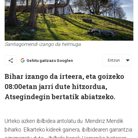
Santiagomendi izango da helmuga.
Entzun
Gehitu gaitzazu Googlen
Bihar izango da irteera, eta goizeko
08:00etan jarri dute hitzordua,
Atsegindegin bertatik abiatzeko.
Urteko azken ibilbidea antolatu du Mendiriz Mendik
biharko. Elkarteko kideek gainera, ibilbidearen garrantzia