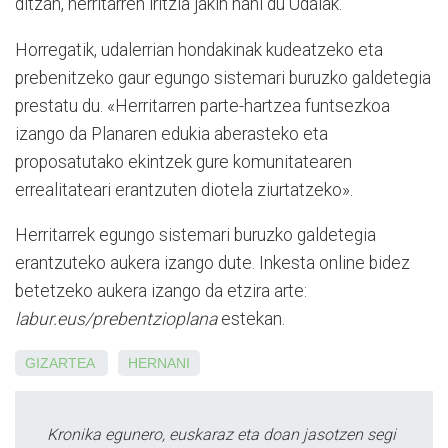
ditzan, herritarren iritzia jakin nahi du Udalak.
Horregatik, udalerrian hondakinak kudeatzeko eta
prebenitzeko gaur egungo sistemari buruzko galdetegia
prestatu du.
«Herritarren parte-hartzea funtsezkoa
izango da Planaren edukia aberasteko eta
proposatutako ekintzek gure komunitatearen
errealitateari erantzuten diotela ziurtatzeko».
Herritarrek egungo sistemari buruzko galdetegia
erantzuteko aukera izango dute. Inkesta online bidez
betetzeko aukera izango da etzira arte:
labur.eus/prebentzioplana
estekan.
GIZARTEA
HERNANI
Kronika egunero, euskaraz eta doan jasotzen segi