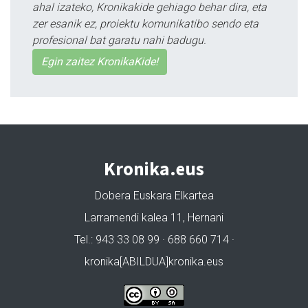
ahal izateko, Kronikakide gehiago behar dira, eta
zer esanik ez, proiektu komunikatibo sendo eta
profesional bat garatu nahi badugu.
Egin zaitez KronikaKide!
Kronika.eus
Dobera Euskara Elkartea
Larramendi kalea 11, Hernani
Tel.: 943 33 08 99 · 688 660 714 ·
kronika[ABILDUA]kronika.eus