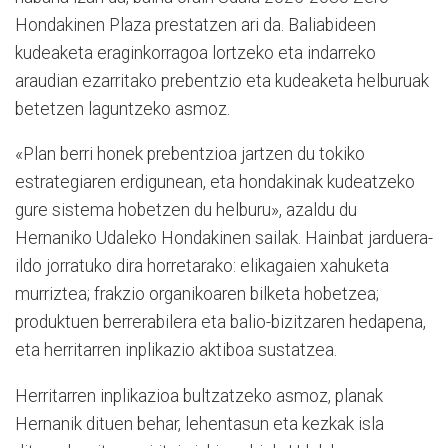
Hondakinen Plaza prestatzen ari da. Baliabideen
kudeaketa eraginkorragoa lortzeko eta indarreko
araudian ezarritako prebentzio eta kudeaketa helburuak
betetzen laguntzeko asmoz.
«Plan berri honek prebentzioa jartzen du tokiko
estrategiaren erdigunean, eta hondakinak kudeatzeko
gure sistema hobetzen du helburu», azaldu du
Hernaniko Udaleko Hondakinen sailak. Hainbat jarduera-
ildo jorratuko dira horretarako: elikagaien xahuketa
murriztea; frakzio organikoaren bilketa hobetzea;
produktuen berrerabilera eta balio-bizitzaren hedapena,
eta herritarren inplikazio aktiboa sustatzea.
Herritarren inplikazioa bultzatzeko asmoz, planak
Hernanik dituen behar, lehentasun eta kezkak isla