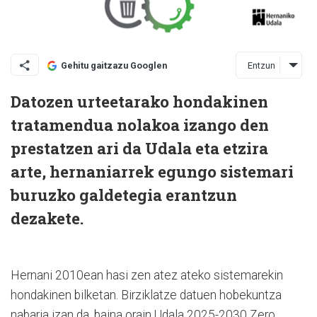
Entzun
Gehitu gaitzazu Googlen
Datozen urteetarako hondakinen
tratamendua nolakoa izango den
prestatzen ari da Udala eta etzira
arte, hernaniarrek egungo sistemari
buruzko galdetegia erantzun
dezakete.
Hernani 2010ean hasi zen atez ateko sistemarekin
hondakinen bilketan. Birziklatze datuen hobekuntza
nabaria izan da, baina orain Udala 2025-2030 Zero