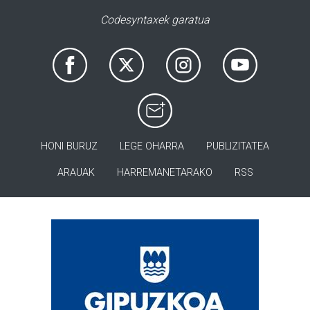
Codesyntaxek garatua
HONI BURUZ
LEGE OHARRA
PUBLIZITATEA
ARAUAK
HARREMANETARAKO
RSS