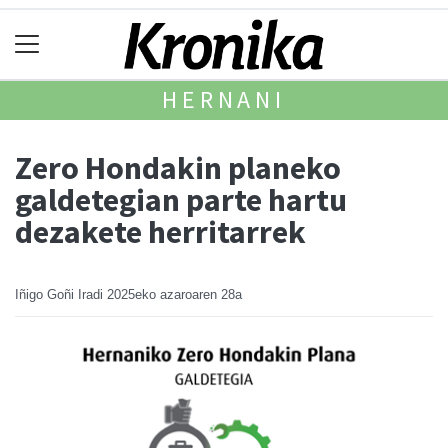
HERNANI
Zero Hondakin planeko
galdetegian parte hartu
dezakete herritarrek
Iñigo Goñi Iradi
2025eko azaroaren 28a