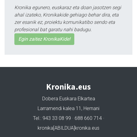
Kronika egunero, euskaraz eta doan jasotzen segi
ahal izateko, Kronikakide gehiago behar dira, eta
zer esanik ez, proiektu komunikatibo sendo eta
profesional bat garatu nahi badugu.
Egin zaitez KronikaKide!
Kronika.eus
Dobera Euskara Elkartea
Larramendi kalea 11, Hernani
Tel.: 943 33 08 99 · 688 660 714 ·
kronika[ABILDUA]kronika.eus