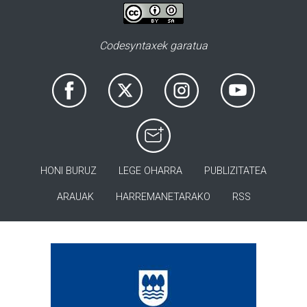
Codesyntaxek garatua
HONI BURUZ
LEGE OHARRA
PUBLIZITATEA
ARAUAK
HARREMANETARAKO
RSS