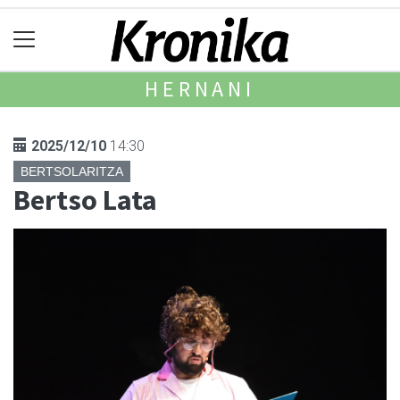
HERNANI
2025/12/10
14:30
BERTSOLARITZA
Bertso Lata