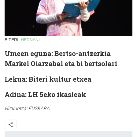
BITERI,
HERNANI
Umeen eguna: Bertso-antzerkia
Markel Oiarzabal eta bi bertsolari
Lekua: Biteri kultur etxea
Adina: LH 5eko ikasleak
Hizkuntza:
EUSKARA