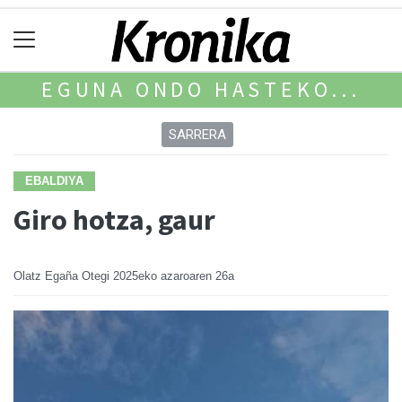
EGUNA ONDO HASTEKO...
SARRERA
EBALDIYA
Giro hotza, gaur
Olatz Egaña Otegi
2025eko azaroaren 26a