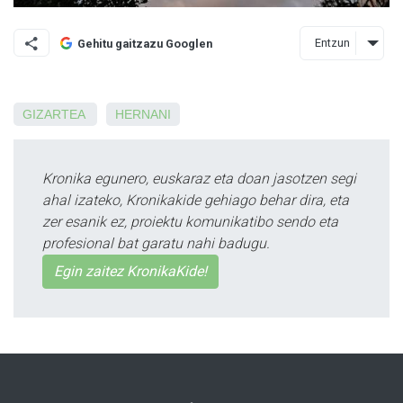
Entzun
Gehitu gaitzazu Googlen
GIZARTEA
HERNANI
Kronika egunero, euskaraz eta doan jasotzen segi
ahal izateko, Kronikakide gehiago behar dira, eta
zer esanik ez, proiektu komunikatibo sendo eta
profesional bat garatu nahi badugu.
Egin zaitez KronikaKide!