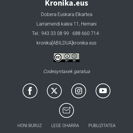
Kronika.eus
Dobera Euskara Elkartea
Larramendi kalea 11, Hernani
Tel.: 943 33 08 99 · 688 660 714 ·
kronika[ABILDUA]kronika.eus
Codesyntaxek garatua
HONI BURUZ
LEGE OHARRA
PUBLIZITATEA